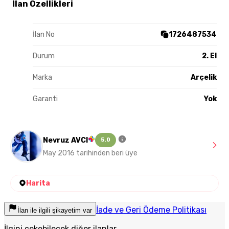
İlan Özellikleri
İlan No
1726487534
Durum
2. El
Marka
Arçelik
Garanti
Yok
Nevruz AVCI
5.0
May 2016 tarihinden beri üye
Harita
İade ve Geri Ödeme Politikası
İlan ile ilgili şikayetim var
İlgini çekebilecek diğer ilanlar