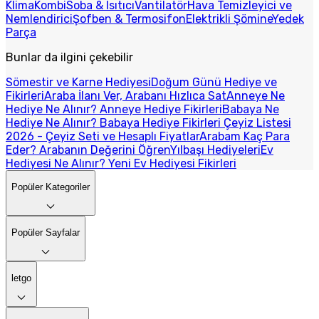
Klima
Kombi
Soba & Isıtıcı
Vantilatör
Hava Temizleyici ve
Nemlendirici
Şofben & Termosifon
Elektrikli Şömine
Yedek
Parça
Bunlar da ilgini çekebilir
Sömestir ve Karne Hediyesi
Doğum Günü Hediye ve
Fikirleri
Araba İlanı Ver, Arabanı Hızlıca Sat
Anneye Ne
Hediye Ne Alınır? Anneye Hediye Fikirleri
Babaya Ne
Hediye Ne Alınır? Babaya Hediye Fikirleri
Çeyiz Listesi
2026 - Çeyiz Seti ve Hesaplı Fiyatlar
Arabam Kaç Para
Eder? Arabanın Değerini Öğren
Yılbaşı Hediyeleri
Ev
Hediyesi Ne Alınır? Yeni Ev Hediyesi Fikirleri
Popüler Kategoriler
Popüler Sayfalar
letgo