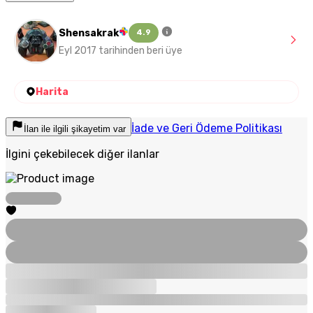
Shensakrak
4.9
Eyl 2017 tarihinden beri üye
Harita
İade ve Geri Ödeme Politikası
İlan ile ilgili şikayetim var
İlgini çekebilecek diğer ilanlar