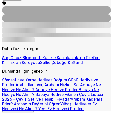
Daha fazla kategori
Şarj Cihazı
Bluetooth Kulaklık
Kablolu Kulaklık
Telefon
Kılıfı
Ekran Koruyucu
Selfie Çubuğu & Stand
Bunlar da ilgini çekebilir
Sömestir ve Karne Hediyesi
Doğum Günü Hediye ve
Fikirleri
Araba İlanı Ver, Arabanı Hızlıca Sat
Anneye Ne
Hediye Ne Alınır? Anneye Hediye Fikirleri
Babaya Ne
Hediye Ne Alınır? Babaya Hediye Fikirleri
Çeyiz Listesi
2026 - Çeyiz Seti ve Hesaplı Fiyatlar
Arabam Kaç Para
Eder? Arabanın Değerini Öğren
Yılbaşı Hediyeleri
Ev
Hediyesi Ne Alınır? Yeni Ev Hediyesi Fikirleri