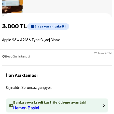
1
/
6
3.000 TL
6
aya varan taksit!
Apple 96W A2166 Type C Şarj Cihazı
12 Tem 2026
Beyoğlu, İstanbul
İlan Açıklaması
Orjinaldir. Sorunsuz çalışıyor.
Banka veya kredi kartı ile ödeme avantajı!
Hemen Başla!