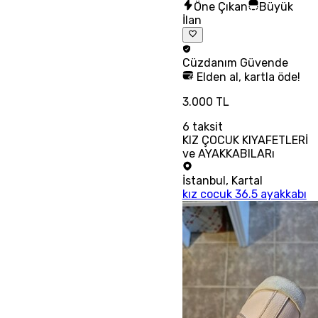
Öne Çıkan
Büyük
İlan
Cüzdanım
Güvende
Elden al, kartla öde!
3.000 TL
6
taksit
KIZ ÇOCUK KIYAFETLERİ
ve AYAKKABILARı
İstanbul
,
Kartal
kız cocuk 36.5 ayakkabı