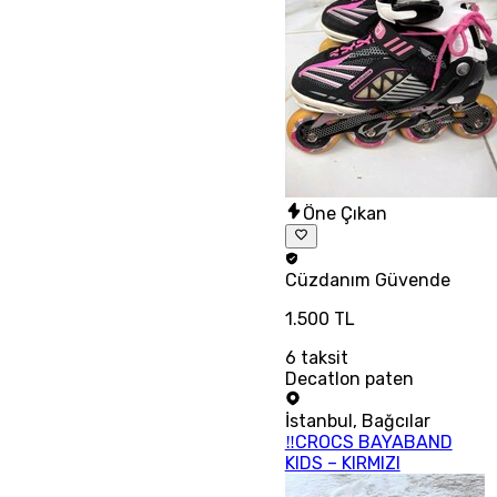
Öne Çıkan
Cüzdanım
Güvende
1.500 TL
6
taksit
Decatlon paten
İstanbul
,
Bağcılar
‼CROCS BAYABAND
KIDS – KIRMIZI