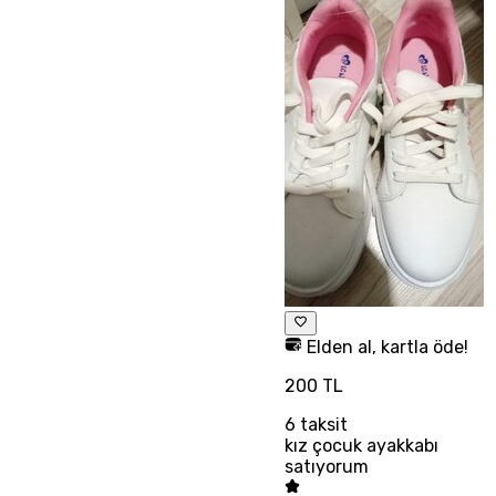
Elden al, kartla öde!
200 TL
6
taksit
kız çocuk ayakkabı
satıyorum