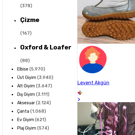
(
378
)
Çizme
(
167
)
Oxford & Loafer
(
88
)
Elbise
(
5.970
)
Üst Giyim
(
3.940
)
Levent Akgün
Alt Giyim
(
3.647
)
Dış Giyim
(
3.111
)
Aksesuar
(
2.124
)
Çanta
(
1.068
)
Ev Giyim
(
621
)
Plaj Giyim
(
574
)