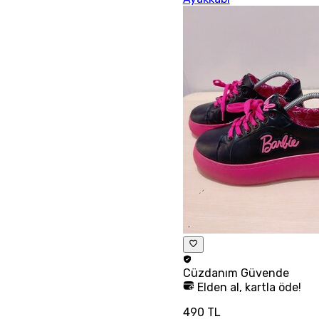
Cüzdanım
Güvende
Elden al, kartla öde!
490 TL