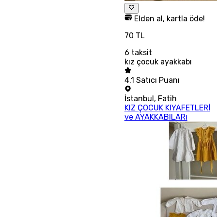
Elden al, kartla öde!
70 TL
6
taksit
kız çocuk ayakkabı
4.1
Satıcı Puanı
İstanbul
,
Fatih
KIZ ÇOCUK KIYAFETLERİ
ve AYAKKABILARı