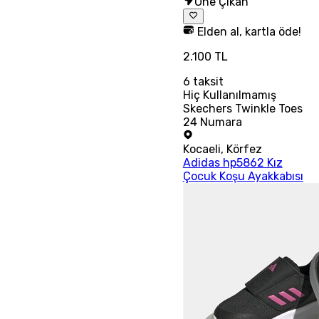
Öne Çıkan
Elden al, kartla öde!
2.100 TL
6
taksit
Hiç Kullanılmamış
Skechers Twinkle Toes
24 Numara
Kocaeli
,
Körfez
Adidas hp5862 Kız
Çocuk Koşu Ayakkabısı