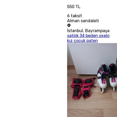
550 TL
6
taksit
Alman sandaleti
İstanbul
,
Bayrampaşa
satılık 34 beden oxelo
kız çocuk paten