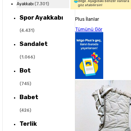
değil. Aşağıdaki benzer ilanlara
Ayakkabı
(
7.301
)
göz atabilirsin!
Spor Ayakkabı
Plus İlanlar
Tümünü Gör
(
4.431
)
Sandalet
(
1.066
)
Bot
(
745
)
Babet
(
426
)
Terlik