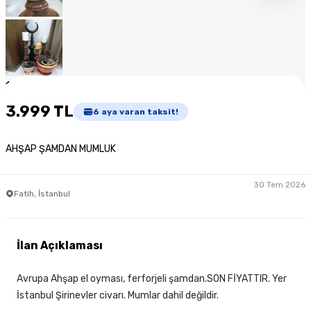
1
/
9
3.999 TL
6
aya varan taksit!
AHŞAP ŞAMDAN MUMLUK
30 Tem 2026
Fatih, İstanbul
İlan Açıklaması
Avrupa Ahşap el oyması, ferforjeli şamdan.SON FİYATTIR. Yer
İstanbul Şirinevler civarı. Mumlar dahil değildir.