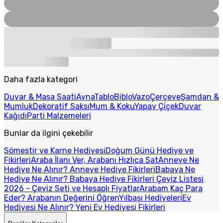
Daha fazla kategori
Duvar & Masa Saati
Ayna
Tablo
Biblo
Vazo
Çerçeve
Şamdan &
Mumluk
Dekoratif Saksı
Mum & Koku
Yapay Çiçek
Duvar
Kağıdı
Parti Malzemeleri
Bunlar da ilgini çekebilir
Sömestir ve Karne Hediyesi
Doğum Günü Hediye ve
Fikirleri
Araba İlanı Ver, Arabanı Hızlıca Sat
Anneye Ne
Hediye Ne Alınır? Anneye Hediye Fikirleri
Babaya Ne
Hediye Ne Alınır? Babaya Hediye Fikirleri
Çeyiz Listesi
2026 - Çeyiz Seti ve Hesaplı Fiyatlar
Arabam Kaç Para
Eder? Arabanın Değerini Öğren
Yılbaşı Hediyeleri
Ev
Hediyesi Ne Alınır? Yeni Ev Hediyesi Fikirleri