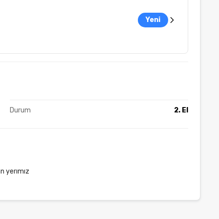
Yeni
Durum
2. El
tan yerımız