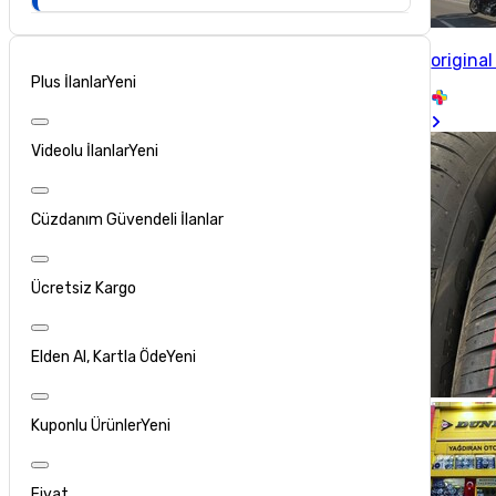
origina
Plus İlanlar
Yeni
Videolu İlanlar
Yeni
Cüzdanım Güvendeli İlanlar
Ücretsiz Kargo
Elden Al, Kartla Öde
Yeni
Kuponlu Ürünler
Yeni
Fiyat