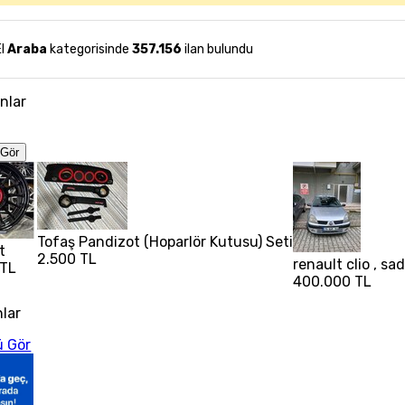
El
Araba
kategorisinde
357.156
ilan bulundu
anlar
Gör
Tofaş Pandizot (Hoparlör Kutusu) Seti
t
2.500 TL
renault clio , s
 TL
400.000 TL
nlar
 Gör