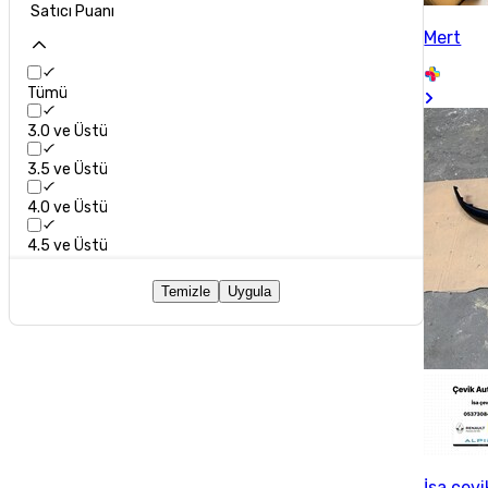
Satıcı Puanı
Mert
Tümü
3.0 ve Üstü
3.5 ve Üstü
4.0 ve Üstü
4.5 ve Üstü
Temizle
Uygula
İsa çevi