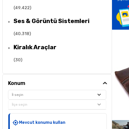
(
49.422
)
Ses & Görüntü Sistemleri
(
40.318
)
Kiralık Araçlar
(
30
)
Konum
İl seçin
İlçe seçin
Mevcut konumu kullan