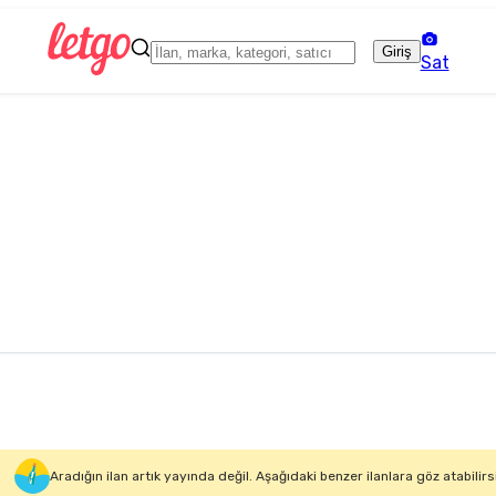
Giriş
Sat
Aradığın ilan artık yayında değil. Aşağıdaki benzer ilanlara göz atabilirs