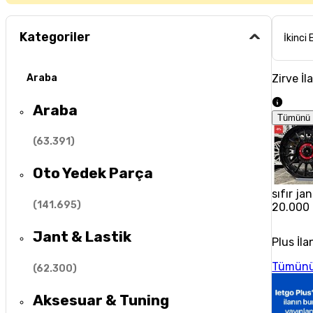
Kategoriler
İkinci 
Zirve İl
Araba
Araba
Tümünü 
(
63.391
)
Oto Yedek Parça
sıfır jan
(
141.695
)
20.000
Jant & Lastik
Plus İla
Tümünü
(
62.300
)
Aksesuar & Tuning