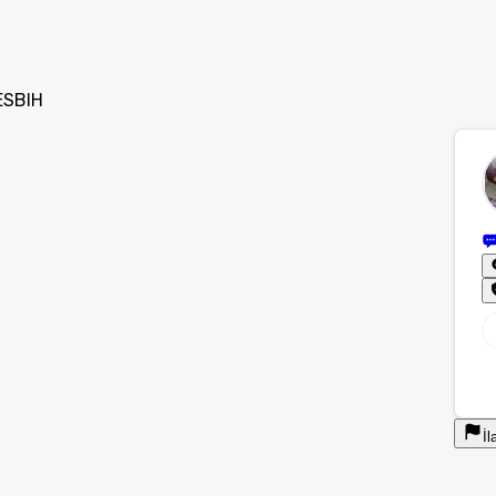
ESBIH
İl