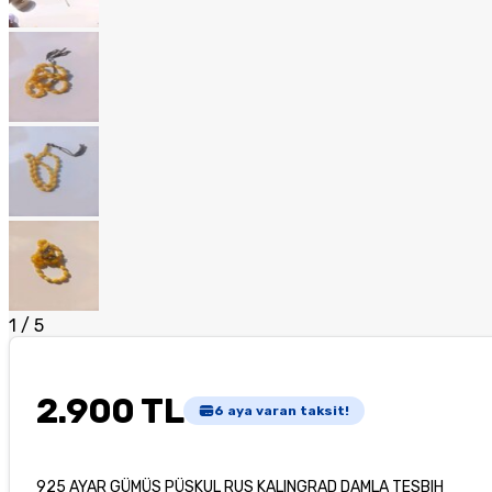
1
/
5
2.900 TL
6
aya varan taksit!
925 AYAR GÜMÜS PÜSKUL RUS KALINGRAD DAMLA TESBIH