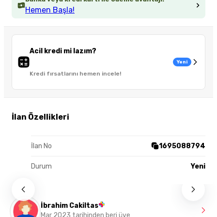
Hemen Başla!
Acil kredi mi lazım?
Yeni
Kredi fırsatlarını hemen incele!
İlan Özellikleri
İlan No
1695088794
Durum
Yeni
İbrahim Cakiltas
Mar 2023 tarihinden beri üye