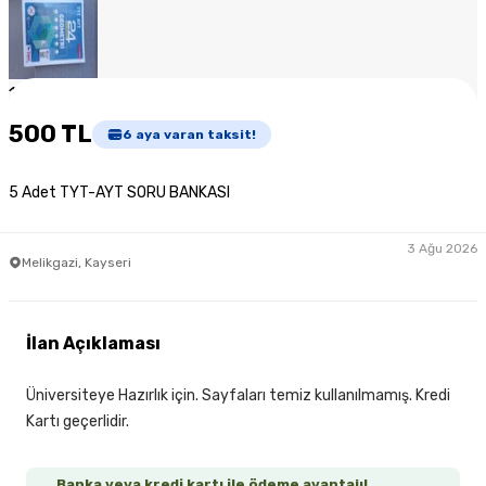
1
/
5
500 TL
6
aya varan taksit!
5 Adet TYT-AYT SORU BANKASI
3 Ağu 2026
Melikgazi, Kayseri
İlan Açıklaması
Üniversiteye Hazırlık için. Sayfaları temiz kullanılmamış. Kredi
Kartı geçerlidir.
Banka veya kredi kartı ile ödeme avantajı!