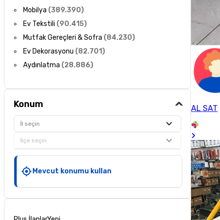
Mobilya
(
389.390
)
Ev Tekstili
(
90.415
)
Mutfak Gereçleri & Sofra
(
84.230
)
Ev Dekorasyonu
(
82.701
)
Aydınlatma
(
28.886
)
Konum
AL SAT
İl seçin
İlçe seçin
Mevcut konumu kullan
Plus İlanlar
Yeni