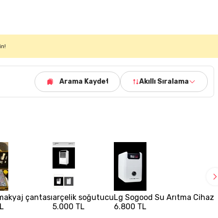
in!
Arama Kaydet
Akıllı Sıralama
 makyaj çantası
arçelik soğutucu
Lg Sogood Su Arıtma Cihazı
TL
5.000 TL
6.800 TL