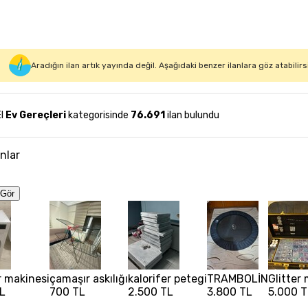
Aradığın ilan artık yayında değil. Aşağıdaki benzer ilanlara göz atabilirs
El
Ev Gereçleri
kategorisinde
76.691
ilan bulundu
anlar
Gör
 makinesi
çamaşır askılığı
kalorifer petegi
TRAMBOLİN
Glitter
L
700 TL
2.500 TL
3.800 TL
5.000 