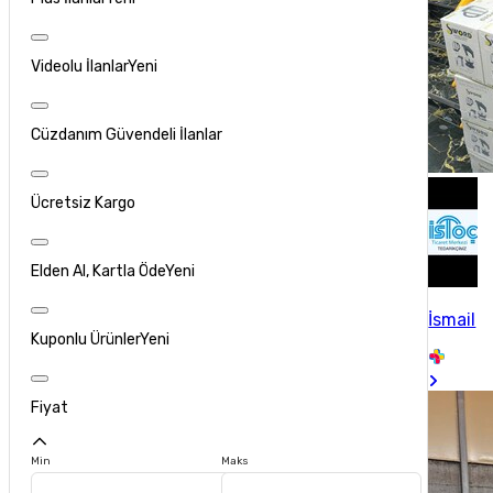
Videolu İlanlar
Yeni
Cüzdanım Güvendeli İlanlar
Ücretsiz Kargo
Elden Al, Kartla Öde
Yeni
İsmail
Kuponlu Ürünler
Yeni
Fiyat
Min
Maks