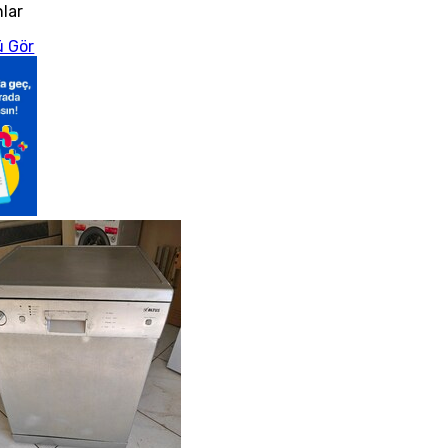
nlar
 Gör