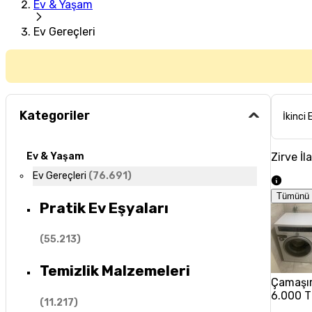
Ev & Yaşam
Ev Gereçleri
Kategoriler
İkinci 
Zirve İl
Ev & Yaşam
Ev Gereçleri
(
76.691
)
Tümünü 
Pratik Ev Eşyaları
(
55.213
)
Temizlik Malzemeleri
Çamaşır
6.000 T
(
11.217
)