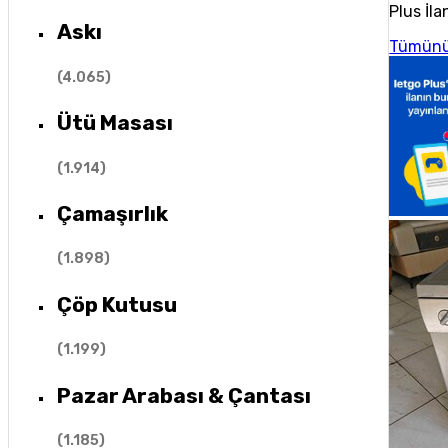
Plus İla
Askı
Tümünü
(
4.065
)
Ütü Masası
(
1.914
)
Çamaşırlık
(
1.898
)
Çöp Kutusu
(
1.199
)
Pazar Arabası & Çantası
(
1.185
)