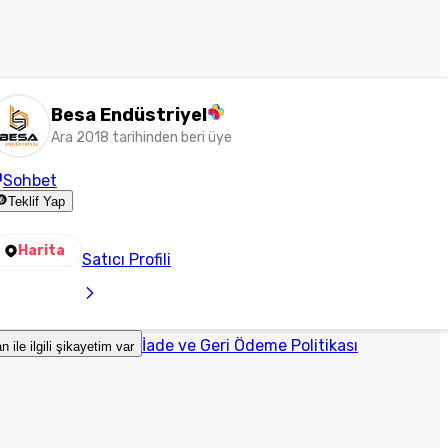
Besa Endüstriyel
Ara 2018 tarihinden beri üye
Sohbet
Teklif Yap
Harita
Satıcı Profili
İade ve Geri Ödeme Politikası
an ile ilgili şikayetim var