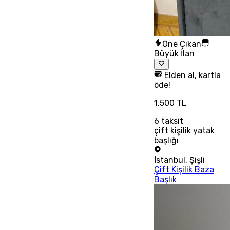
Öne Çıkan
Büyük İlan
Elden al, kartla
öde!
1.500 TL
6
taksit
çift kişilik yatak
başlığı
İstanbul
,
Şişli
Çift Kişilik Baza
Başlık