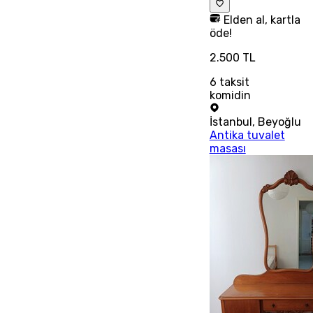
Elden al, kartla
öde!
2.500 TL
6
taksit
komidin
İstanbul
,
Beyoğlu
Antika tuvalet
masası