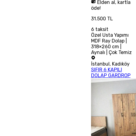
Elden al, kartla
öde!
31.500 TL
6
taksit
Özel Usta Yapımı
MDF Ray Dolap |
318×260 cm |
Aynalı | Çok Temiz
İstanbul
,
Kadıköy
SIFIR 6 KAPILI
DOLAP GARDROP