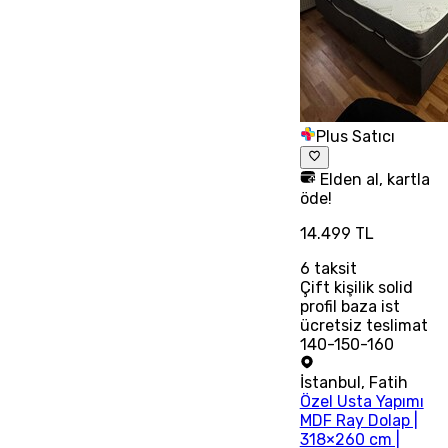
Plus Satıcı
Elden al, kartla
öde!
14.499 TL
6
taksit
Çift kişilik solid
profil baza ist
ücretsiz teslimat
140-150-160
İstanbul
,
Fatih
Özel Usta Yapımı
MDF Ray Dolap |
318×260 cm |