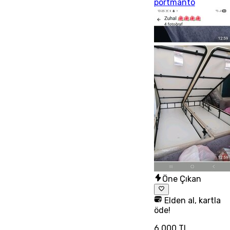
portmanto
Öne Çıkan
Elden al, kartla
öde!
6.000 TL