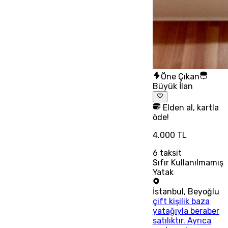
Öne Çıkan
Büyük İlan
Elden al, kartla
öde!
4.000 TL
6
taksit
Sıfır Kullanılmamış
Yatak
İstanbul
,
Beyoğlu
çift kişilik baza
yatağıyla beraber
satılıktır. Ayrıca