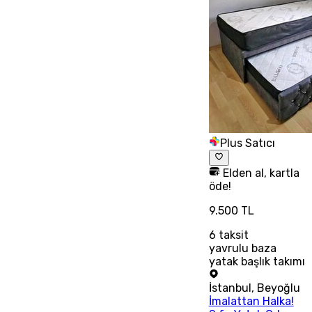
Plus Satıcı
Elden al, kartla
öde!
9.500 TL
6
taksit
yavrulu baza
yatak başlık takımı
İstanbul
,
Beyoğlu
İmalattan Halka!