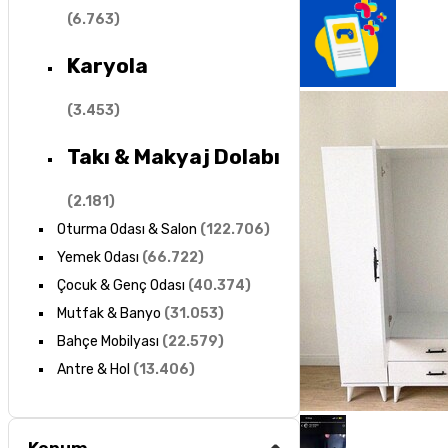
(
6.763
)
Karyola
(
3.453
)
Takı & Makyaj Dolabı
(
2.181
)
Oturma Odası & Salon
(
122.706
)
Yemek Odası
(
66.722
)
Çocuk & Genç Odası
(
40.374
)
Mutfak & Banyo
(
31.053
)
Bahçe Mobilyası
(
22.579
)
Antre & Hol
(
13.406
)