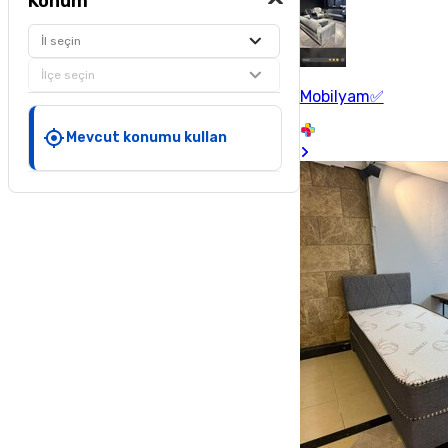
Konum
İl seçin
İlçe seçin
Mobilyam✅
Mevcut konumu kullan