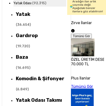
Aradığın ilan artık
Yatak Odası
(
92.315
)
yayında değil.
Aşağıdaki benzer
ilanlara göz atabilirsin!
Yatak
Zirve İlanlar
(
36.654
)
Gardırop
Tümünü Gör
(
19.720
)
Baza
ÖZEL ÜRETİM DESE
70.000 TL
(
16.695
)
Komodin & Şifonyer
Plus İlanlar
Tümünü Gör
(
6.849
)
Yatak Odası Takımı