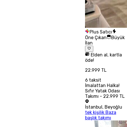
Plus Satıcı
Öne Çıkan
Büyük
İlan
Elden al, kartla
öde!
22.999 TL
6
taksit
İmalattan Halka!
Sıfır Yatak Odası
Takımı - 22.999 TL
İstanbul
,
Beyoğlu
tek kişilik Baza
başlık takımı