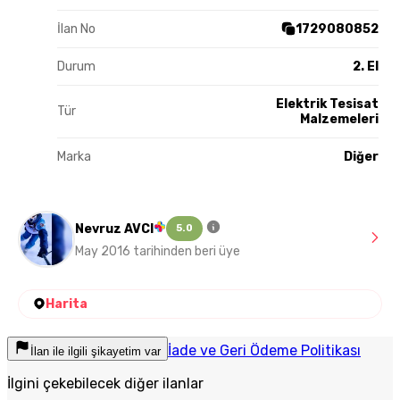
İlan No
1729080852
Durum
2. El
Elektrik Tesisat
Tür
Malzemeleri
Marka
Diğer
Nevruz AVCI
5.0
May 2016 tarihinden beri üye
Harita
İade ve Geri Ödeme Politikası
İlan ile ilgili şikayetim var
İlgini çekebilecek diğer ilanlar