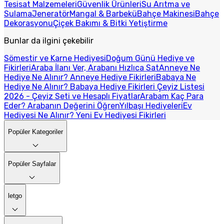
Tesisat Malzemeleri
Güvenlik Ürünleri
Su Arıtma ve
Sulama
Jeneratör
Mangal & Barbekü
Bahçe Makinesi
Bahçe
Dekorasyonu
Çiçek Bakımı & Bitki Yetiştirme
Bunlar da ilgini çekebilir
Sömestir ve Karne Hediyesi
Doğum Günü Hediye ve
Fikirleri
Araba İlanı Ver, Arabanı Hızlıca Sat
Anneye Ne
Hediye Ne Alınır? Anneye Hediye Fikirleri
Babaya Ne
Hediye Ne Alınır? Babaya Hediye Fikirleri
Çeyiz Listesi
2026 - Çeyiz Seti ve Hesaplı Fiyatlar
Arabam Kaç Para
Eder? Arabanın Değerini Öğren
Yılbaşı Hediyeleri
Ev
Hediyesi Ne Alınır? Yeni Ev Hediyesi Fikirleri
Popüler Kategoriler
Popüler Sayfalar
letgo