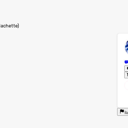
Hachette)
İl