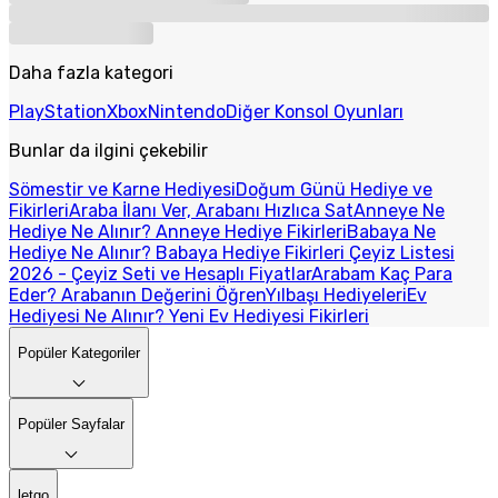
Daha fazla kategori
PlayStation
Xbox
Nintendo
Diğer Konsol Oyunları
Bunlar da ilgini çekebilir
Sömestir ve Karne Hediyesi
Doğum Günü Hediye ve
Fikirleri
Araba İlanı Ver, Arabanı Hızlıca Sat
Anneye Ne
Hediye Ne Alınır? Anneye Hediye Fikirleri
Babaya Ne
Hediye Ne Alınır? Babaya Hediye Fikirleri
Çeyiz Listesi
2026 - Çeyiz Seti ve Hesaplı Fiyatlar
Arabam Kaç Para
Eder? Arabanın Değerini Öğren
Yılbaşı Hediyeleri
Ev
Hediyesi Ne Alınır? Yeni Ev Hediyesi Fikirleri
Popüler Kategoriler
Popüler Sayfalar
letgo