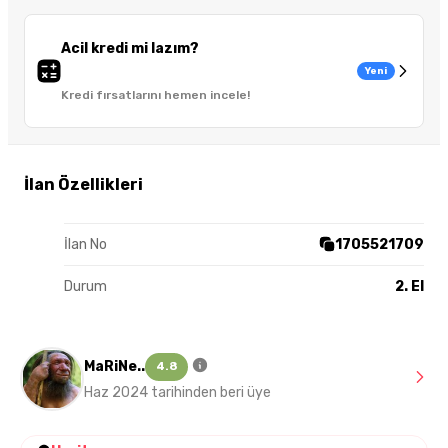
Acil kredi mi lazım?
Yeni
Kredi fırsatlarını hemen incele!
İlan Özellikleri
İlan No
1705521709
Durum
2. El
MaRiNe..
4.8
Haz 2024 tarihinden beri üye