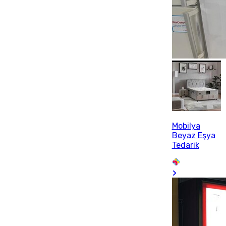
Mobilya
Beyaz Eşya
Tedarik