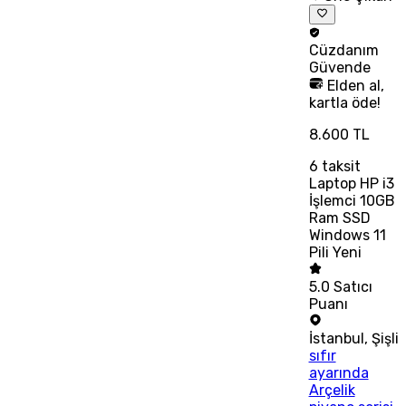
Cüzdanım
Güvende
Elden al,
kartla öde!
8.600 TL
6
taksit
Laptop HP i3
İşlemci 10GB
Ram SSD
Windows 11
Pili Yeni
5.0
Satıcı
Puanı
İstanbul
,
Şişli
sıfır
ayarında
Arçelik