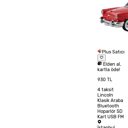
Plus Satıcı
Elden al,
kartla öde!
930 TL
4
taksit
Lincoln
Klasik Araba
Bluetooth
Hoparlör SD
Kart USB FM
İstanbul
,