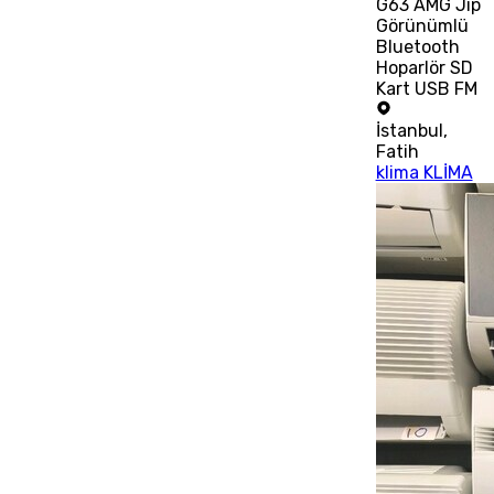
G63 AMG Jip
Görünümlü
Bluetooth
Hoparlör SD
Kart USB FM
İstanbul
,
Fatih
klima KLİMA