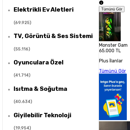
Elektrikli Ev Aletleri
Tümünü Gör
(
69.925
)
TV, Görüntü & Ses Sistemi
Monster Gami
(
55.116
)
65.000 TL
Plus İlanlar
Oyunculara Özel
Tümünü Gör
(
41.714
)
Isıtma & Soğutma
(
40.634
)
Giyilebilir Teknoloji
(
19.954
)