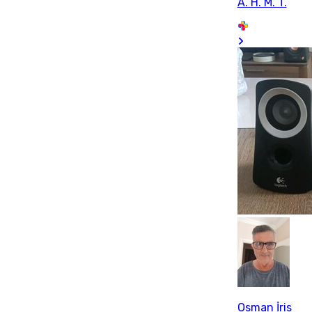
A. H. M. T.
Osman İris