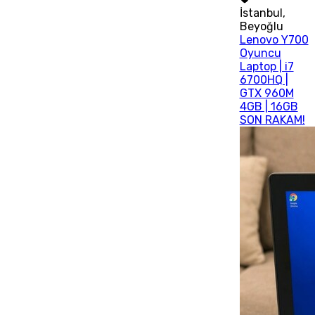
İstanbul
,
Beyoğlu
Lenovo Y700
Oyuncu
Laptop | i7
6700HQ |
GTX 960M
4GB | 16GB
SON RAKAM!