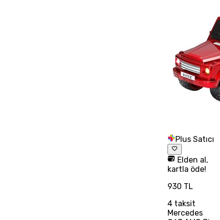
Plus Satıcı
Elden al,
kartla öde!
930 TL
4
taksit
Mercedes