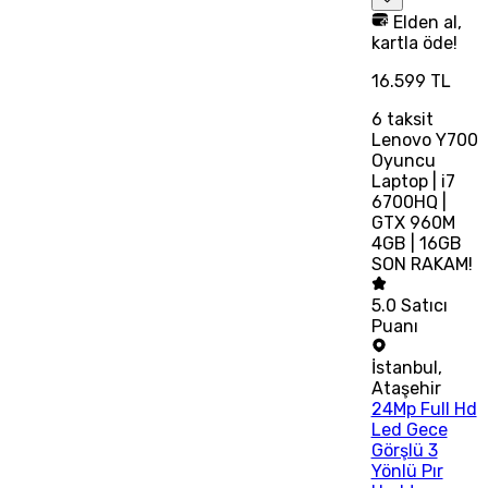
Elden al,
kartla öde!
16.599 TL
6
taksit
Lenovo Y700
Oyuncu
Laptop | i7
6700HQ |
GTX 960M
4GB | 16GB
SON RAKAM!
5.0
Satıcı
Puanı
İstanbul
,
Ataşehir
24Mp Full Hd
Led Gece
Görşlü 3
Yönlü Pır