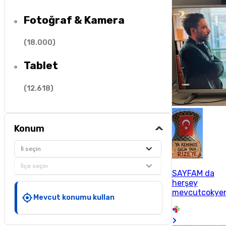
Fotoğraf & Kamera
(
18.000
)
Tablet
(
12.618
)
Konum
İl seçin
İlçe seçin
SAYFAM da
herşey
mevcutcokyen
Mevcut konumu kullan