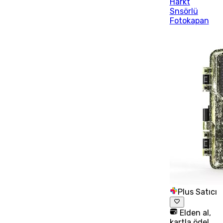
Harkt
Snsörlü
Fotokapan
Plus Satıcı
Elden al,
kartla öde!