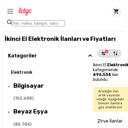
İkinci El Elektronik İlanları ve Fiyatları
1
Kategoriler
İkinci El
Elektroni
kategorisinde
Elektronik
496.534
ilan
bulundu
Bilgisayar
Aradığın ilan
artık yayında
(
152.688
)
değil. Aşağıdaki
benzer ilanlara
göz atabilirsin!
Beyaz Eşya
Zirve İlanlar
(
85.784
)