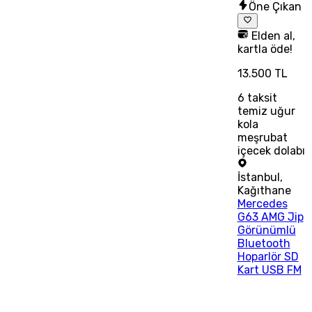
Öne Çıkan
Elden al,
kartla öde!
13.500 TL
6
taksit
temiz uğur
kola
meşrubat
içecek dolabı
İstanbul
,
Kağıthane
Mercedes
G63 AMG Jip
Görünümlü
Bluetooth
Hoparlör SD
Kart USB FM