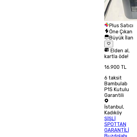
Plus Satıcı
Öne Çıkan
Büyük İlan
Elden al,
kartla öde!
16.900 TL
6
taksit
Bambulab
P1S Kutulu
Garantili
İstanbul
,
Kadıköy
ŞİŞLİ
SPOTTAN
GARANTİLİ
Buzdolabı