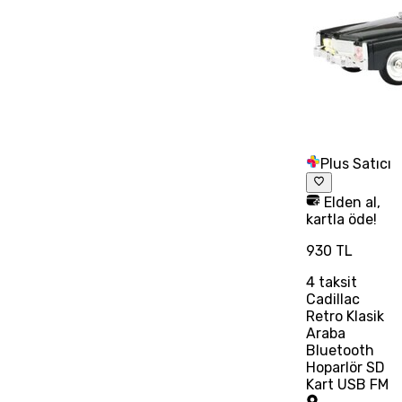
Plus Satıcı
Elden al,
kartla öde!
930 TL
4
taksit
Cadillac
Retro Klasik
Araba
Bluetooth
Hoparlör SD
Kart USB FM