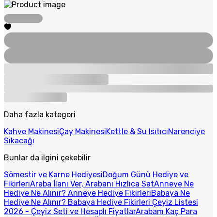
Daha fazla kategori
Kahve Makinesi
Çay Makinesi
Kettle & Su Isıtıcı
Narenciye
Sıkacağı
Bunlar da ilgini çekebilir
Sömestir ve Karne Hediyesi
Doğum Günü Hediye ve
Fikirleri
Araba İlanı Ver, Arabanı Hızlıca Sat
Anneye Ne
Hediye Ne Alınır? Anneye Hediye Fikirleri
Babaya Ne
Hediye Ne Alınır? Babaya Hediye Fikirleri
Çeyiz Listesi
2026 - Çeyiz Seti ve Hesaplı Fiyatlar
Arabam Kaç Para