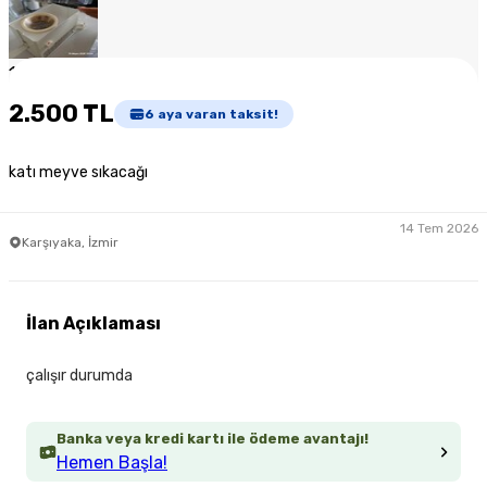
1
/
4
2.500 TL
6
aya varan taksit!
katı meyve sıkacağı
14 Tem 2026
Karşıyaka, İzmir
İlan Açıklaması
çalışır durumda
Banka veya kredi kartı ile ödeme avantajı!
Hemen Başla!