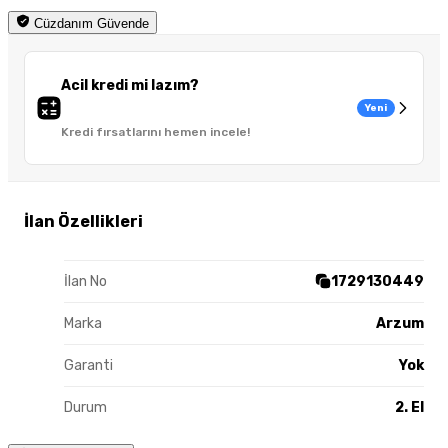
Cüzdanım Güvende
Acil kredi mi lazım?
Yeni
Kredi fırsatlarını hemen incele!
İlan Özellikleri
İlan No
1729130449
Marka
Arzum
Garanti
Yok
Durum
2. El