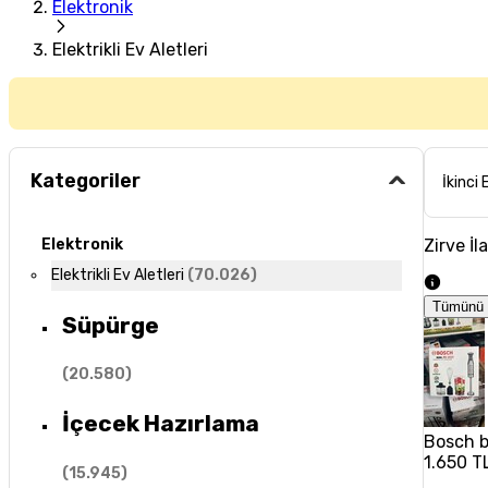
Elektronik
Elektrikli Ev Aletleri
Kategoriler
İkinci 
Zirve İl
Elektronik
Elektrikli Ev Aletleri
(
70.026
)
Tümünü 
Süpürge
(
20.580
)
İçecek Hazırlama
Bosch b
1.650 T
(
15.945
)