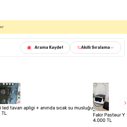
in!
Arama Kaydet
Akıllı Sıralama
i led tavan apligi + anında sıcak su musluğu
 TL
Fakir Pasteur Y
4.000 TL