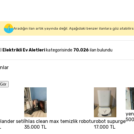
Aradığın ilan artık yayında değil. Aşağıdaki benzer ilanlara göz atabilirs
El
Elektrikli Ev Aletleri
kategorisinde
70.026
ilan bulundu
anlar
Gör
yen
500
lander seti
İhlas clean max temizlik robotu
robot supurge
L
35.000 TL
17.000 TL