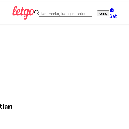
Giriş
Sat
tları