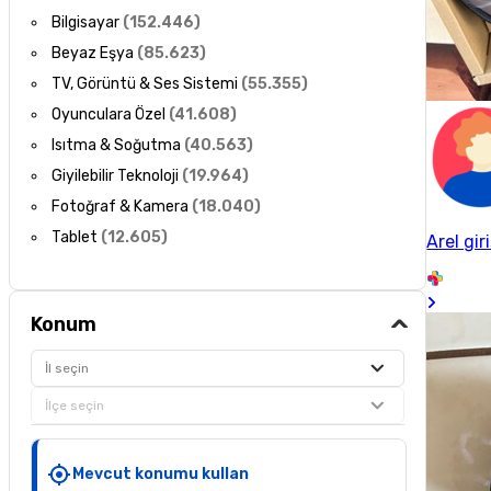
Bilgisayar
(
152.446
)
Beyaz Eşya
(
85.623
)
TV, Görüntü & Ses Sistemi
(
55.355
)
Oyunculara Özel
(
41.608
)
Isıtma & Soğutma
(
40.563
)
Giyilebilir Teknoloji
(
19.964
)
Fotoğraf & Kamera
(
18.040
)
Tablet
(
12.605
)
Arel gir
Konum
İl seçin
İlçe seçin
Mevcut konumu kullan