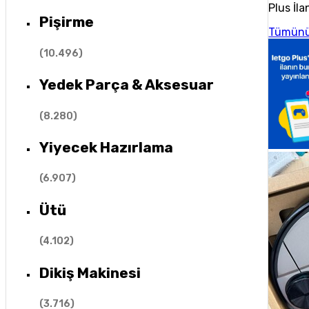
Plus İla
Pişirme
Tümünü
(
10.496
)
Yedek Parça & Aksesuar
(
8.280
)
Yiyecek Hazırlama
(
6.907
)
Ütü
(
4.102
)
Dikiş Makinesi
(
3.716
)