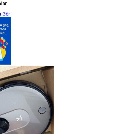
nlar
 Gör