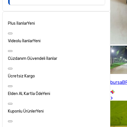
Plus İlanlar
Yeni
Videolu İlanlar
Yeni
Cüzdanım Güvendeli İlanlar
Ücretsiz Kargo
bursaB
Elden Al, Kartla Öde
Yeni
Kuponlu Ürünler
Yeni