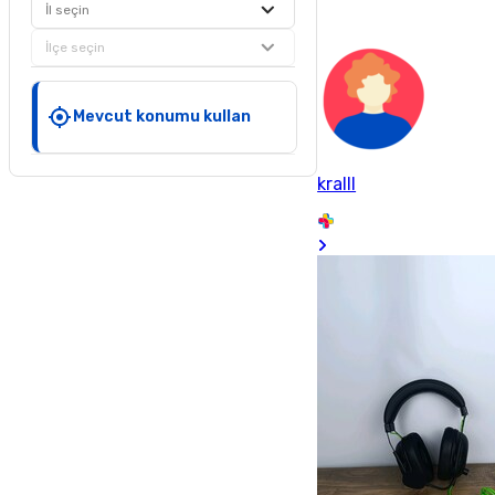
İl seçin
İlçe seçin
Mevcut konumu kullan
kralll