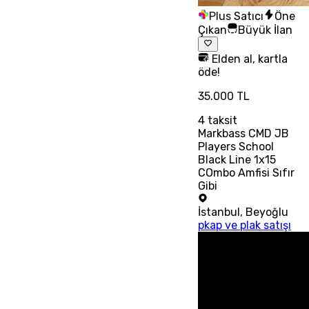
Plus Satıcı
Öne
Çıkan
Büyük İlan
Elden al, kartla
öde!
35.000 TL
4
taksit
Markbass CMD JB
Players School
Black Line 1x15
COmbo Amfisi Sıfır
Gibi
İstanbul
,
Beyoğlu
pkap ve plak satışı