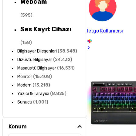
Webcam
(
595
)
Ses Kayıt Cihazı
letgo Kullanıcısı
(
158
)
Bilgisayar Bileşenleri
(
38.548
)
Dizüstü Bilgisayar
(
24.432
)
Masaüstü Bilgisayar
(
16.531
)
Monitör
(
15.408
)
Modem
(
13.218
)
Yazıcı & Tarayıcı
(
8.825
)
Sunucu
(
1.001
)
Konum