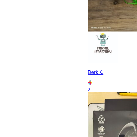
Berk K.