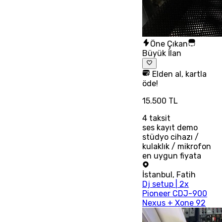
Öne Çıkan
Büyük İlan
Elden al, kartla
öde!
15.500 TL
4
taksit
ses kayıt demo
stüdyo cihazı /
kulaklık / mikrofon
en uygun fiyata
İstanbul
,
Fatih
Dj setup | 2x
Pioneer CDJ-900
Nexus + Xone 92