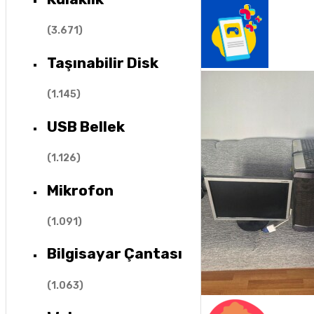
(
3.671
)
Taşınabilir Disk
(
1.145
)
USB Bellek
(
1.126
)
Mikrofon
(
1.091
)
Bilgisayar Çantası
(
1.063
)