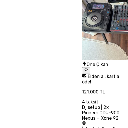
Öne Çıkan
Elden al, kartla
öde!
121.000 TL
4
taksit
Dj setup | 2x
Pioneer CDJ-900
Nexus + Xone 92