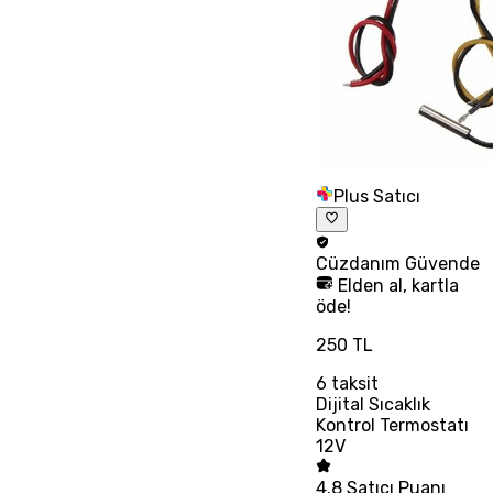
Plus Satıcı
Cüzdanım
Güvende
Elden al, kartla
öde!
250 TL
6
taksit
Dijital Sıcaklık
Kontrol Termostatı
12V
4.8
Satıcı Puanı