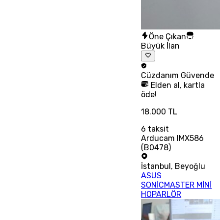
Öne Çıkan
Büyük İlan
Cüzdanım
Güvende
Elden al, kartla
öde!
18.000 TL
6
taksit
Arducam IMX586
(B0478)
İstanbul
,
Beyoğlu
ASUS
SONİCMASTER MİNİ
HOPARLÖR