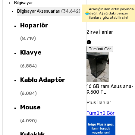
Bilgisayar
Aradığın ilan artık yayında
Bilgisayar Aksesuarları
(
34.642
)
değil. Aşağıdaki benzer
ilanlara göz atabilirsin!
Hoparlör
Zirve İlanlar
(
8.719
)
Tümünü Gör
Klavye
(
6.884
)
Kablo Adaptör
16 GB ram Asus anakar
9.500 TL
(
6.084
)
Plus İlanlar
Mouse
Tümünü Gör
(
4.090
)
Kulaklık