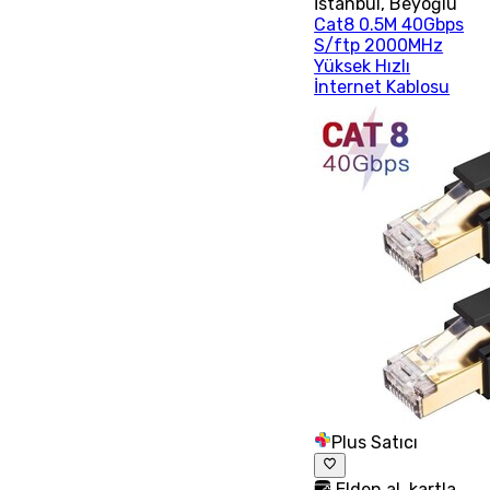
İstanbul
,
Beyoğlu
Cat8 0.5M 40Gbps
S/ftp 2000MHz
Yüksek Hızlı
İnternet Kablosu
Plus Satıcı
Elden al, kartla