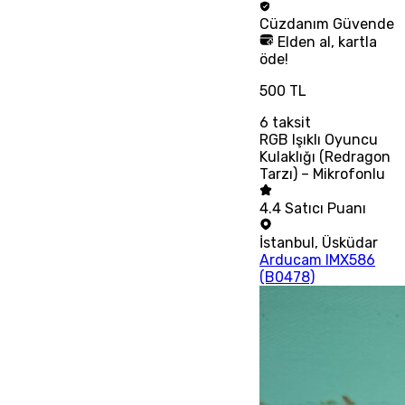
Cüzdanım
Güvende
Elden al, kartla
öde!
500 TL
6
taksit
RGB Işıklı Oyuncu
Kulaklığı (Redragon
Tarzı) – Mikrofonlu
4.4
Satıcı Puanı
İstanbul
,
Üsküdar
Arducam IMX586
(B0478)