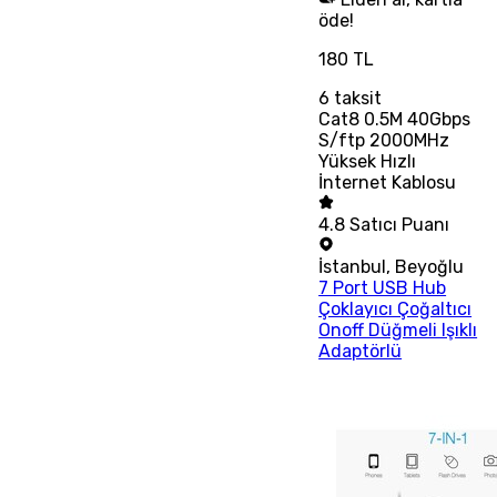
öde!
180 TL
6
taksit
Cat8 0.5M 40Gbps
S/ftp 2000MHz
Yüksek Hızlı
İnternet Kablosu
4.8
Satıcı Puanı
İstanbul
,
Beyoğlu
7 Port USB Hub
Çoklayıcı Çoğaltıcı
Onoff Düğmeli Işıklı
Adaptörlü