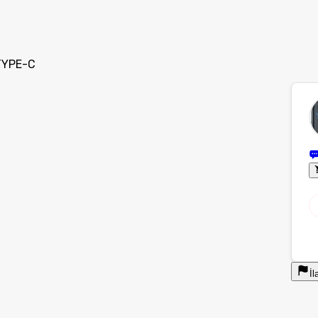
TYPE-C
İl