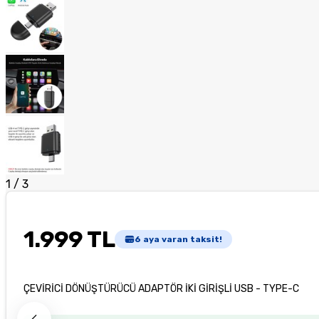
1
/
3
1.999 TL
6
aya varan taksit!
ÇEVİRİCİ DÖNÜŞTÜRÜCÜ ADAPTÖR İKİ GİRİŞLİ USB - TYPE-C