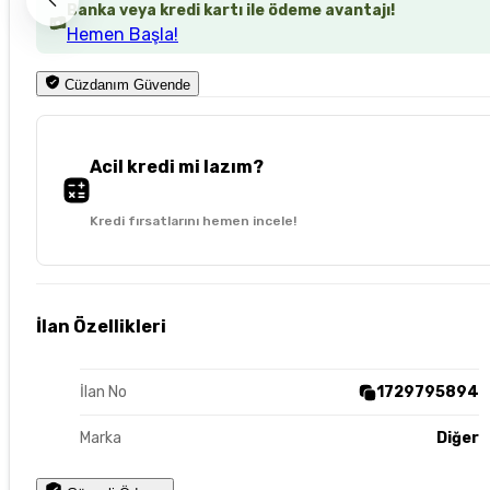
Banka veya kredi kartı ile ödeme avantajı!
Hemen Başla!
Cüzdanım Güvende
Acil kredi mi lazım?
Kredi fırsatlarını hemen incele!
İlan Özellikleri
İlan No
1729795894
Marka
Diğer