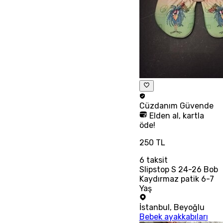
Cüzdanım
Güvende
Elden al, kartla
öde!
250 TL
6
taksit
Slipstop S 24-26 Bob
Kaydırmaz patik 6-7
Yaş
İstanbul
,
Beyoğlu
Bebek ayakkabıları