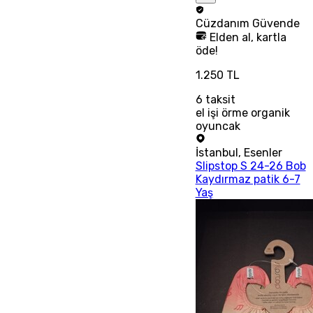
Cüzdanım
Güvende
Elden al, kartla
öde!
1.250 TL
6
taksit
el işi örme organik
oyuncak
İstanbul
,
Esenler
Slipstop S 24-26 Bob
Kaydırmaz patik 6-7
Yaş