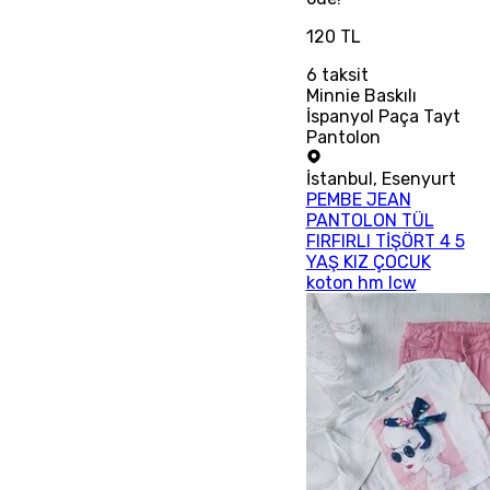
120 TL
6
taksit
Minnie Baskılı
İspanyol Paça Tayt
Pantolon
İstanbul
,
Esenyurt
PEMBE JEAN
PANTOLON TÜL
FIRFIRLI TİŞÖRT 4 5
YAŞ KIZ ÇOCUK
koton hm lcw