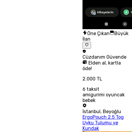
Öne Çıkan
Büyük
İlan
Cüzdanım
Güvende
Elden al, kartla
öde!
2.000 TL
6
taksit
amigurimi oyuncak
bebek
İstanbul
,
Beyoğlu
ErgoPouch 2.5 Tog
Uyku Tulumu ve
Kundak