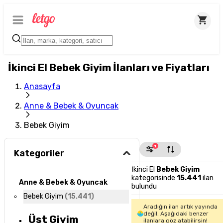
İkinci El Bebek Giyim İlanları ve Fiyatları
Anasayfa
Anne & Bebek & Oyuncak
Bebek Giyim
1
Kategoriler
İkinci El
Bebek Giyim
kategorisinde
15.441
ilan
Anne & Bebek & Oyuncak
bulundu
Bebek Giyim
(
15.441
)
Aradığın ilan artık yayında
değil. Aşağıdaki benzer
Üst Giyim
ilanlara göz atabilirsin!