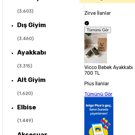
(
3.603
)
Zirve İlanlar
Dış Giyim
Tümünü Gör
(
3.460
)
Ayakkabı
(
3.315
)
Vicco Bebek Ayakkabıs
700 TL
Alt Giyim
Plus İlanlar
(
1.620
)
Tümünü Gör
Elbise
(
1.449
)
Aksesuar