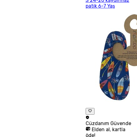
S 24-26 kaydırmaz
patik 6-7 Yaş
Cüzdanım
Güvende
Elden al, kartla
öde!