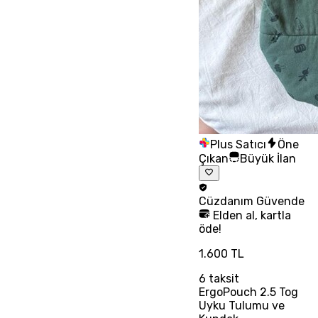
Plus Satıcı
Öne
Çıkan
Büyük İlan
Cüzdanım
Güvende
Elden al, kartla
öde!
1.600 TL
6
taksit
ErgoPouch 2.5 Tog
Uyku Tulumu ve