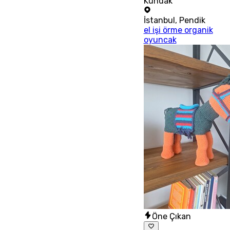
Kundak
İstanbul
,
Pendik
el işi örme organik
oyuncak
Öne Çıkan