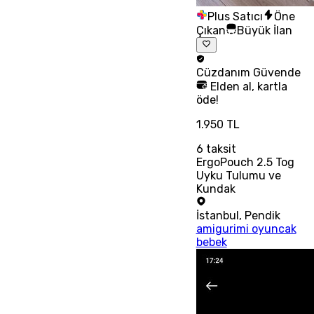
Plus Satıcı
Öne
Çıkan
Büyük İlan
Cüzdanım
Güvende
Elden al, kartla
öde!
1.950 TL
6
taksit
ErgoPouch 2.5 Tog
Uyku Tulumu ve
Kundak
İstanbul
,
Pendik
amigurimi oyuncak
bebek