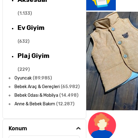
(
1.133
)
Ev Giyim
(
632
)
Plaj Giyim
(
229
)
Oyuncak
(
89.985
)
Bebek Araç & Gereçleri
(
65.982
)
Bebek Odası & Mobilya
(
14.498
)
Anne & Bebek Bakım
(
12.287
)
Konum