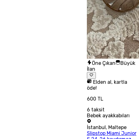
Öne Çıkan
Büyük
İlan
Elden al, kartla
öde!
600 TL
6
taksit
Bebek ayakkabıları
İstanbul
,
Maltepe
Slipstop Miami Junior