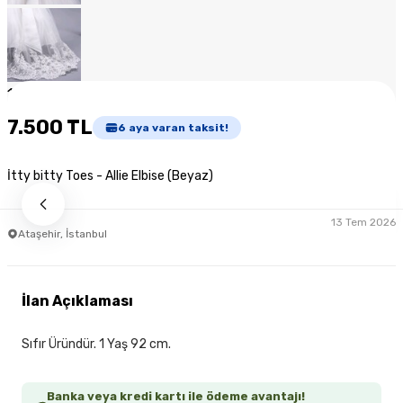
1
/
8
7.500 TL
6
aya varan taksit!
İtty bitty Toes - Allie Elbise (Beyaz)
13 Tem 2026
Ataşehir, İstanbul
İlan Açıklaması
Sıfır Üründür. 1 Yaş 92 cm.
Banka veya kredi kartı ile ödeme avantajı!