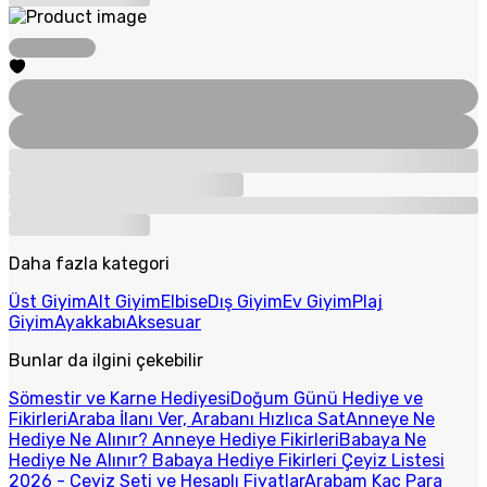
Daha fazla kategori
Üst Giyim
Alt Giyim
Elbise
Dış Giyim
Ev Giyim
Plaj
Giyim
Ayakkabı
Aksesuar
Bunlar da ilgini çekebilir
Sömestir ve Karne Hediyesi
Doğum Günü Hediye ve
Fikirleri
Araba İlanı Ver, Arabanı Hızlıca Sat
Anneye Ne
Hediye Ne Alınır? Anneye Hediye Fikirleri
Babaya Ne
Hediye Ne Alınır? Babaya Hediye Fikirleri
Çeyiz Listesi
2026 - Çeyiz Seti ve Hesaplı Fiyatlar
Arabam Kaç Para