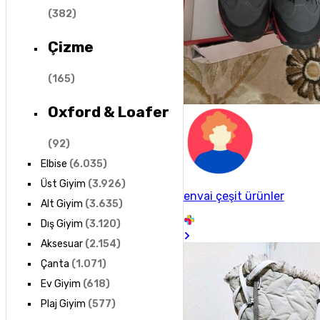
(
382
)
Çizme
(
165
)
Oxford & Loafer
(
92
)
Elbise
(
6.035
)
Üst Giyim
(
3.926
)
envai çeşit ürünler
Alt Giyim
(
3.635
)
Dış Giyim
(
3.120
)
Aksesuar
(
2.154
)
Çanta
(
1.071
)
Ev Giyim
(
618
)
Plaj Giyim
(
577
)