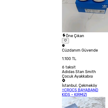
Öne Çıkan
Cüzdanım
Güvende
1.100 TL
6
taksit
Adidas Stan Smith
Çocuk Ayakkabısı
İstanbul
,
Çekmeköy
‼CROCS BAYABAND
KIDS – KIRMIZI