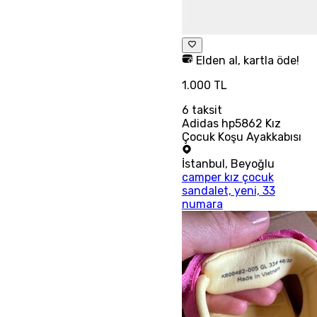
Elden al, kartla öde!
1.000 TL
6
taksit
Adidas hp5862 Kız
Çocuk Koşu Ayakkabısı
İstanbul
,
Beyoğlu
camper kız çocuk
sandalet, yeni, 33
numara