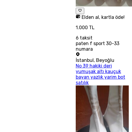
Elden al, kartla öde!
1.000 TL
6
taksit
paten f sport 30-33
numara
İstanbul
,
Beyoğlu
No 39 hakiki deri
yumuşak altı kauçuk
bayan yazlık yarim bot
satılık