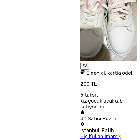
Elden al, kartla öde!
200 TL
6
taksit
kız çocuk ayakkabı
satıyorum
4.1
Satıcı Puanı
İstanbul
,
Fatih
Hiç Kullanılmamış