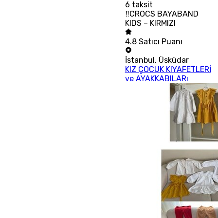
6
taksit
‼CROCS BAYABAND
KIDS – KIRMIZI
4.8
Satıcı Puanı
İstanbul
,
Üsküdar
KIZ ÇOCUK KIYAFETLERİ
ve AYAKKABILARı