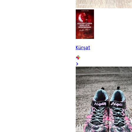
Kürşat