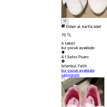
Elden al, kartla öde!
70 TL
6
taksit
kız çocuk ayakkabı
4.1
Satıcı Puanı
İstanbul
,
Fatih
kız çocuk ayakkabı
satıyorum