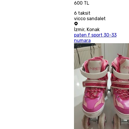
600 TL
6
taksit
vicco sandalet
İzmir
,
Konak
paten f sport 30-33
numara