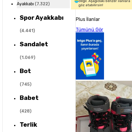
değil. Aşağıdaki benzer ilanlara
Ayakkabı
(
7.322
)
göz atabilirsin!
Spor Ayakkabı
Plus İlanlar
Tümünü Gör
(
4.441
)
Sandalet
(
1.069
)
Bot
(
745
)
Babet
(
428
)
Terlik