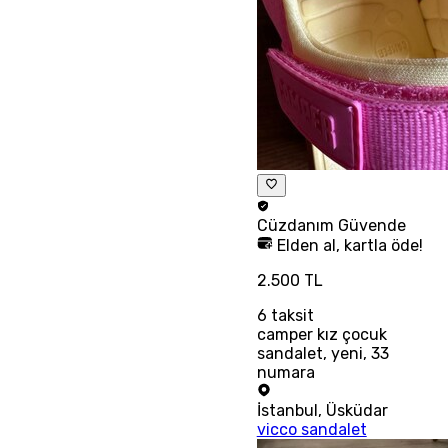
Cüzdanım
Güvende
Elden al, kartla öde!
2.500 TL
6
taksit
camper kız çocuk
sandalet, yeni, 33
numara
İstanbul
,
Üsküdar
vicco sandalet