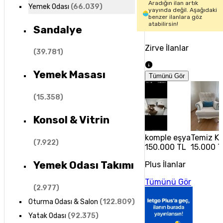
Aradığın ilan artık
Yemek Odası
(
66.039
)
yayında değil. Aşağıdaki
benzer ilanlara göz
atabilirsin!
Sandalye
Zirve İlanlar
(
39.781
)
Yemek Masası
Tümünü Gör
(
15.358
)
Konsol & Vitrin
komple eşya
Temiz Kul
(
7.922
)
150.000 TL
15.000 T
Yemek Odası Takımı
Plus İlanlar
Tümünü Gör
(
2.977
)
Oturma Odası & Salon
(
122.809
)
Yatak Odası
(
92.375
)