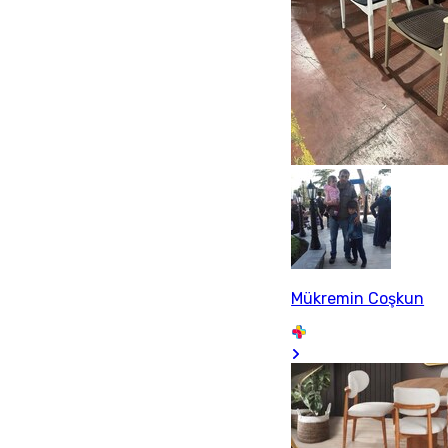
Mükremin Coşkun