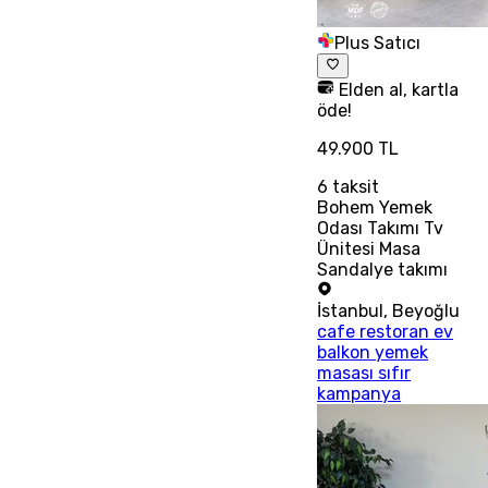
Plus Satıcı
Elden al, kartla
öde!
49.900 TL
6
taksit
Bohem Yemek
Odası Takımı Tv
Ünitesi Masa
Sandalye takımı
İstanbul
,
Beyoğlu
cafe restoran ev
balkon yemek
masası sıfır
kampanya