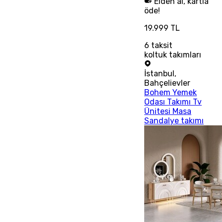
Elden al, kartla
öde!
19.999 TL
6
taksit
koltuk takımları
İstanbul
,
Bahçelievler
Bohem Yemek
Odası Takımı Tv
Ünitesi Masa
Sandalye takımı