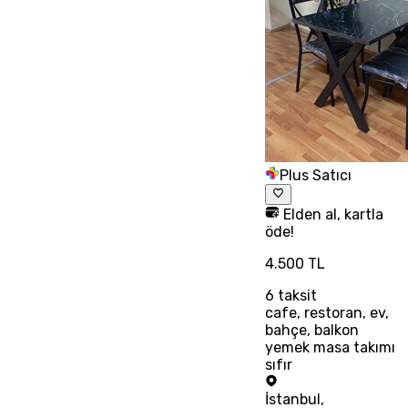
Plus Satıcı
Elden al, kartla
öde!
4.500 TL
6
taksit
cafe, restoran, ev,
bahçe, balkon
yemek masa takımı
sıfır
İstanbul
,