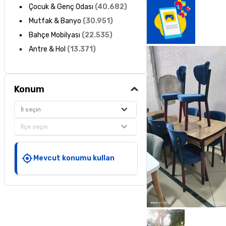
Çocuk & Genç Odası
(
40.682
)
Mutfak & Banyo
(
30.951
)
Bahçe Mobilyası
(
22.535
)
Antre & Hol
(
13.371
)
Konum
İl seçin
İlçe seçin
Mevcut konumu kullan