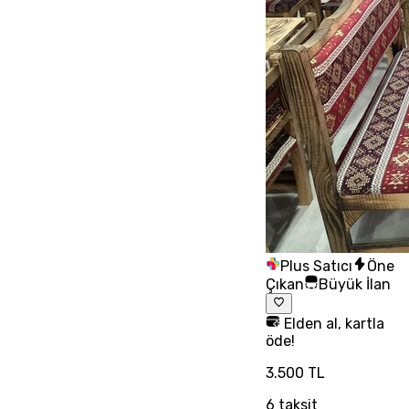
Plus Satıcı
Öne
Çıkan
Büyük İlan
Elden al, kartla
öde!
3.500 TL
6
taksit