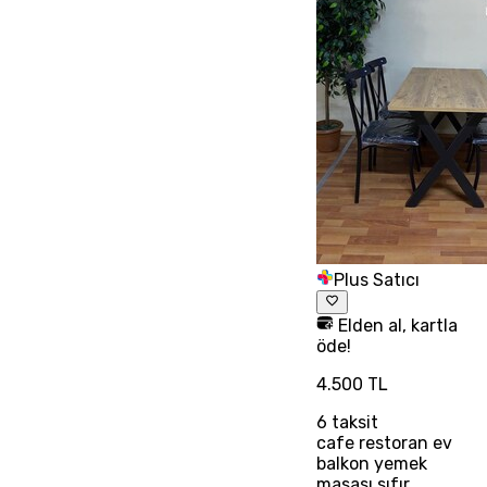
Plus Satıcı
Elden al, kartla
öde!
4.500 TL
6
taksit
cafe restoran ev
balkon yemek
masası sıfır