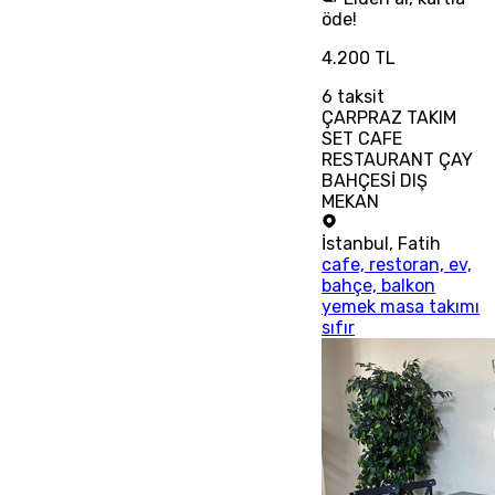
öde!
4.200 TL
6
taksit
ÇARPRAZ TAKIM
SET CAFE
RESTAURANT ÇAY
BAHÇESİ DIŞ
MEKAN
İstanbul
,
Fatih
cafe, restoran, ev,
bahçe, balkon
yemek masa takımı
sıfır