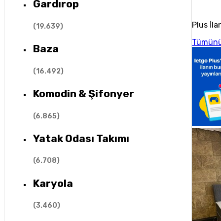
Gardırop
Plus İla
(
19.639
)
Tümünü
Baza
(
16.492
)
Komodin & Şifonyer
(
6.865
)
Yatak Odası Takımı
(
6.708
)
Karyola
(
3.460
)