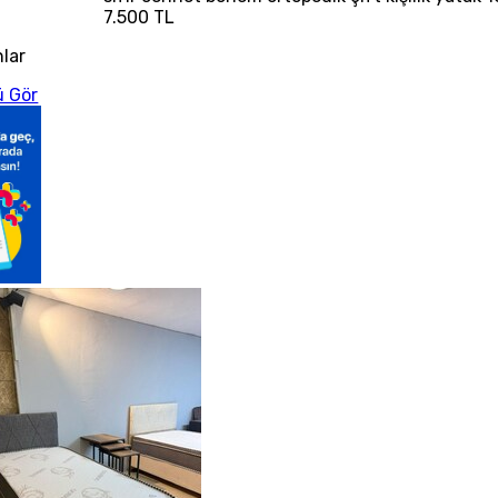
7.500 TL
nlar
 Gör