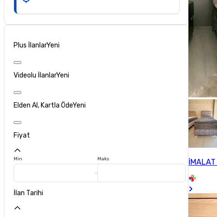
Plus İlanlar
Yeni
Videolu İlanlar
Yeni
Elden Al, Kartla Öde
Yeni
Fiyat
Min
Maks
İMALAT
İlan Tarihi