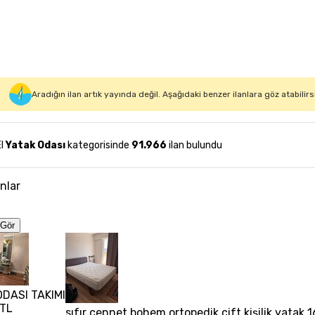
Aradığın ilan artık yayında değil. Aşağıdaki benzer ilanlara göz atabilirs
El
Yatak Odası
kategorisinde
91.966
ilan bulundu
anlar
Gör
ODASI TAKIMI
 TL
sıfır cennet bohem ortopedik çift kişilik yatak