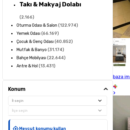
Takı & Makyaj Dolabı
(
2.166
)
Oturma Odası & Salon
(
122.974
)
Yemek Odası
(
66.169
)
Çocuk & Genç Odası
(
40.852
)
Mutfak & Banyo
(
31.174
)
Bahçe Mobilyası
(
22.644
)
Antre & Hol
(
13.431
)
baza im
Konum
İl seçin
İlçe seçin
Mevcut konumu kullan