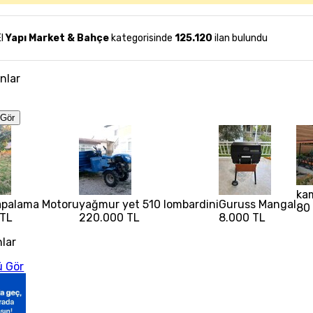
El
Yapı Market & Bahçe
kategorisinde
125.120
ilan bulundu
anlar
Gör
ka
apalama Motoru
yağmur yet 510 lombardini
Guruss Mangal
80
 TL
220.000 TL
8.000 TL
nlar
 Gör