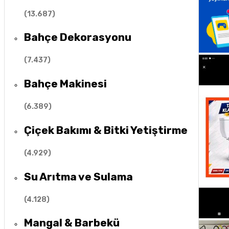
(
13.687
)
Bahçe Dekorasyonu
(
7.437
)
Bahçe Makinesi
(
6.389
)
Çiçek Bakımı & Bitki Yetiştirme
(
4.929
)
Su Arıtma ve Sulama
(
4.128
)
Mangal & Barbekü