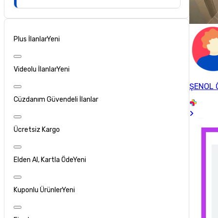
Plus İlanlar
Yeni
Videolu İlanlar
Yeni
ŞENOL
Cüzdanım Güvendeli İlanlar
Ücretsiz Kargo
Elden Al, Kartla Öde
Yeni
Kuponlu Ürünler
Yeni