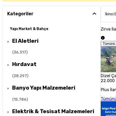
Kategoriler
İkinci 
Zirve İl
Yapı Market & Bahçe
El Aletleri
Tümünü 
(
36.317
)
Hırdavat
Dizel Ç
(
28.297
)
22.000
Banyo Yapı Malzemeleri
Plus İla
Tümünü
(
15.786
)
Elektrik & Tesisat Malzemeleri