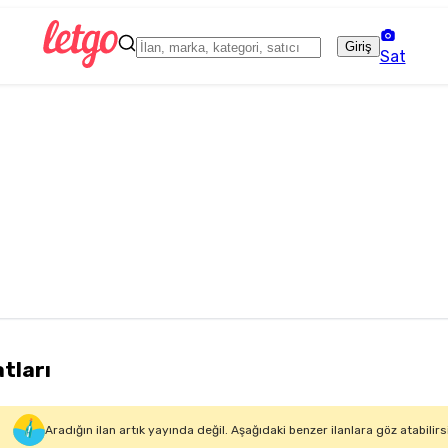
Giriş
Sat
atları
Aradığın ilan artık yayında değil. Aşağıdaki benzer ilanlara göz atabilirs