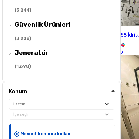
(
3.244
)
Güvenlik Ürünleri
58 İdris
(
3.208
)
Jeneratör
(
1.698
)
Konum
İl seçin
İlçe seçin
Mevcut konumu kullan