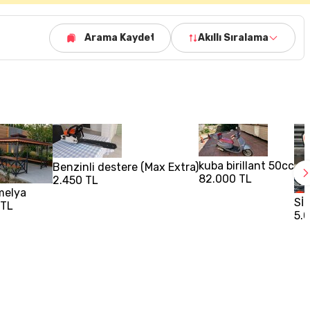
Arama Kaydet
Akıllı Sıralama
kuba birillant 50cc
Benzinli destere (Max Extra)
82.000 TL
2.450 TL
melya
SİT
 TL
5.