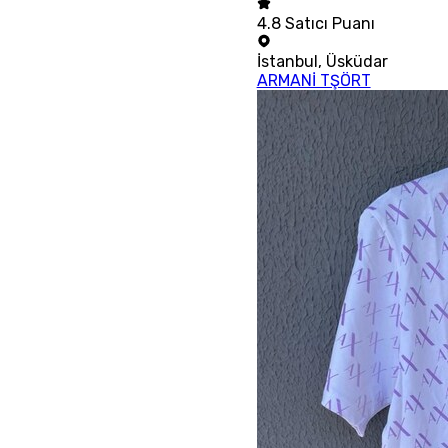
4.8
Satıcı Puanı
İstanbul
,
Üsküdar
ARMANİ TŞÖRT