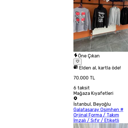
Öne Çıkan
Elden al, kartla öde!
70.000 TL
6
taksit
Mağaza Kıyafetleri
İstanbul
,
Beyoğlu
Galatasaray Osimhen #
Orjinal Forma / Takım
İmzalı / Sıfır / Etiketli