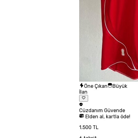
Öne Çıkan
Büyük
İlan
Cüzdanım
Güvende
Elden al, kartla öde!
1.500 TL