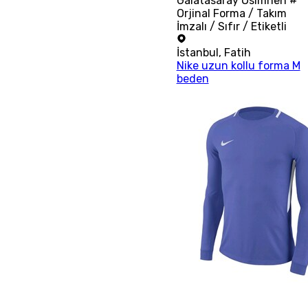
Galatasaray Osimhen #
Orjinal Forma / Takım
İmzalı / Sıfır / Etiketli
İstanbul
,
Fatih
Nike uzun kollu forma M
beden