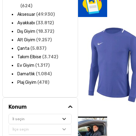
(
624
)
Aksesuar
(
49.930
)
Ayakkabı
(
33.812
)
Dış Giyim
(
18.372
)
Alt Giyim
(
9.257
)
Çanta
(
5.837
)
Takım Elbise
(
3.742
)
Ev Giyim
(
1.317
)
Damatlık
(
1.084
)
Plaj Giyim
(
478
)
Konum
İl seçin
İlçe seçin