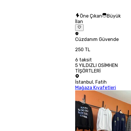
Öne Çıkan
Büyük
İlan
Cüzdanım
Güvende
250 TL
6
taksit
5 YILDIZLI OSİMHEN
TİŞÖRTLERİ
İstanbul
,
Fatih
Mağaza Kıyafetleri