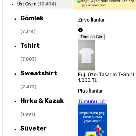
değil. Aşağıdaki benzer ilanlara
Üst Giyim
(
19.404
)
göz atabilirsin!
Gömlek
Zirve İlanlar
(
7.314
)
Tümünü Gör
Tshirt
(
7.003
)
Sweatshirt
Fuji Özel Tasarım T-Shirt 
1.000 TL
(
2.472
)
Plus İlanlar
Hırka & Kazak
Tümünü Gör
(
1.991
)
Süveter