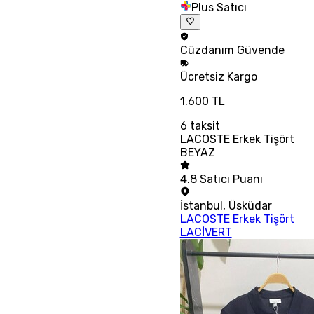
Plus Satıcı
Cüzdanım
Güvende
Ücretsiz
Kargo
1.600 TL
6
taksit
LACOSTE Erkek Tişört
BEYAZ
4.8
Satıcı Puanı
İstanbul
,
Üsküdar
LACOSTE Erkek Tişört
LACİVERT