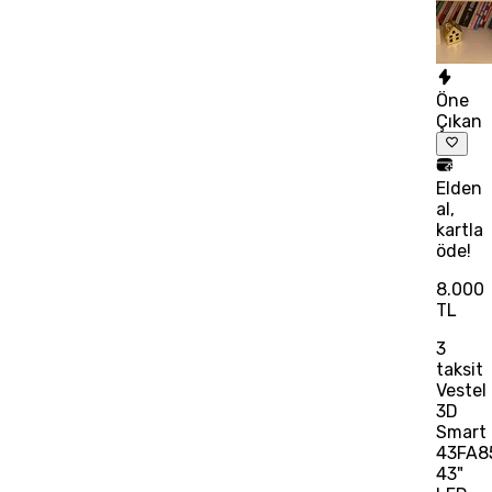
Öne
Çıkan
Elden
al,
kartla
öde!
8.000
TL
3
taksit
Vestel
3D
Smart
43FA8
43"