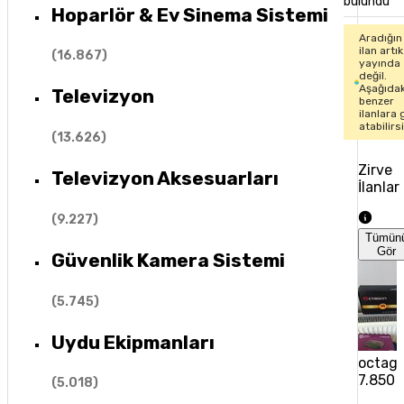
bulundu
Hoparlör & Ev Sinema Sistemi
Aradığın
ilan artık
(
16.867
)
yayında
değil.
Aşağıdak
Televizyon
benzer
ilanlara 
atabilirs
(
13.626
)
Zirve
Televizyon Aksesuarları
İlanlar
(
9.227
)
Tümün
Gör
Güvenlik Kamera Sistemi
(
5.745
)
Uydu Ekipmanları
octago
7.850 
(
5.018
)