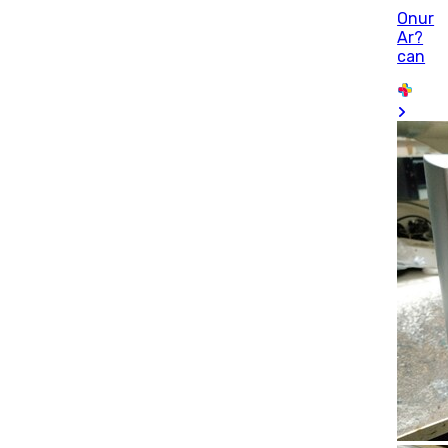
Onur
Ar?
can