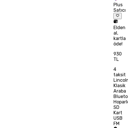
Plus
Satıcı
Elden
al,
kartla
öde!
930
TL
4
taksit
Lincol
Klasik
Araba
Blueto
Hoparl
SD
Kart
USB
FM