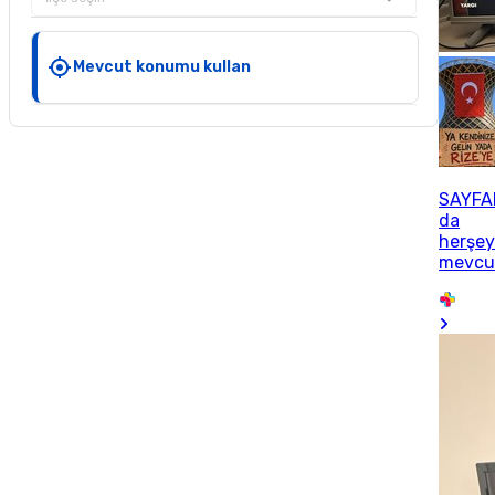
Mevcut konumu kullan
SAYFA
da
herşe
mevcu