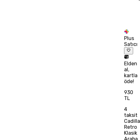
Plus
Satıcı
Elden
al,
kartla
öde!
930
TL
4
taksit
Cadill
Retro
Klasik
Araba