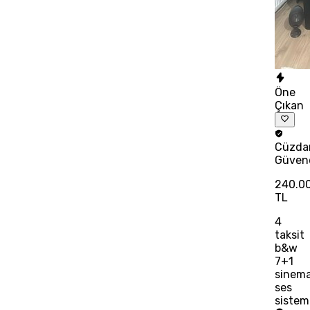
Öne
Çıkan
Cüzda
Güven
240.0
TL
4
taksit
b&w
7+1
sinem
ses
sistem