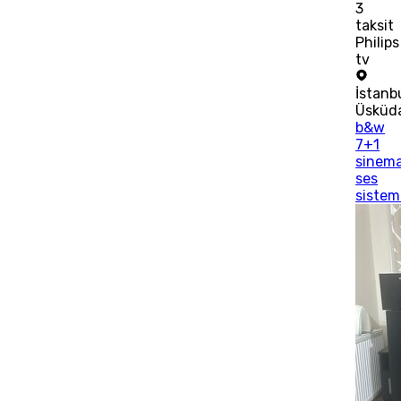
3
taksit
Philips
tv
İstanb
Üsküd
b&w
7+1
sinem
ses
sistem