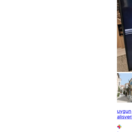
uygun
alisver