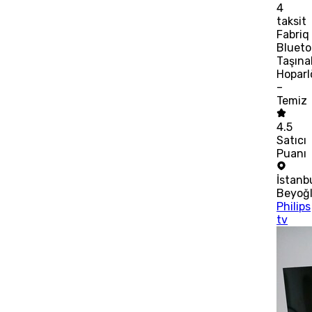
4
taksit
Fabriq
Blueto
Taşınab
Hoparl
–
Temiz
4.5
Satıcı
Puanı
İstanb
Beyoğ
Philips
tv