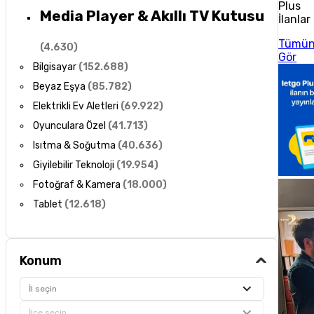
Plus
Media Player & Akıllı TV Kutusu
İlanlar
Tümü
(
4.630
)
Gör
Bilgisayar
(
152.688
)
Beyaz Eşya
(
85.782
)
Elektrikli Ev Aletleri
(
69.922
)
Oyunculara Özel
(
41.713
)
Isıtma & Soğutma
(
40.636
)
Giyilebilir Teknoloji
(
19.954
)
Fotoğraf & Kamera
(
18.000
)
Tablet
(
12.618
)
Konum
İl seçin
İlçe seçin