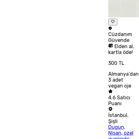
Cüzdanım
Güvende
Elden al,
kartla öde!
300 TL
Almanya’dan
3 adet
vegan oje
4.6
Satıcı
Puanı
İstanbul
,
Şişli
Dugun,
Nisan, ozel
gunlerde