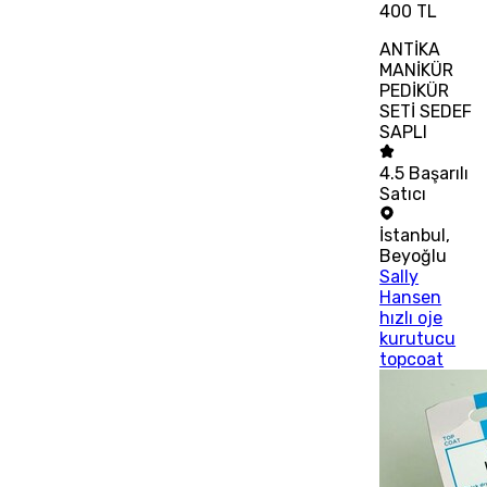
400 TL
ANTİKA
MANİKÜR
PEDİKÜR
SETİ SEDEF
SAPLI
4.5
Başarılı
Satıcı
İstanbul
,
Beyoğlu
Sally
Hansen
hızlı oje
kurutucu
topcoat