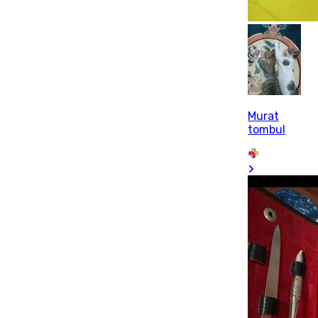
Murat
tombul