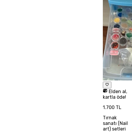
Elden al,
kartla öde!
1.700 TL
Tırnak
sanatı (Nail
art) setleri