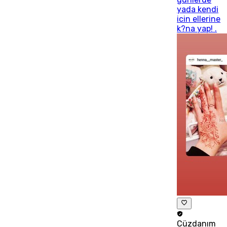
yada kendi
icin ellerine
k?na yap! .
Cüzdanım