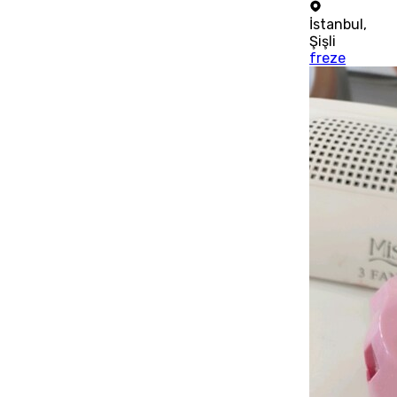
İstanbul
,
Şişli
freze