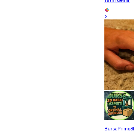
fatih demir
BursaPrime3