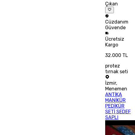
Çıkan
Cüzdanım
Güvende
Ücretsiz
Kargo
32.000 TL
protez
tırnak seti
İzmir
,
Menemen
ANTİKA
MANİKÜR
PEDİKÜR
SETİ SEDEF
SAPLI