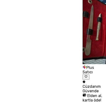
Plus
Satıcı
Cüzdanım
Güvende
Elden al,
kartla öde!