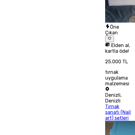
Öne
Çıkan
Elden al,
kartla öde!
25.000 TL
tırnak
uygulama
malzemesi
Denizli
,
Denizli
Tırnak
sanatı (Nail
art) setleri