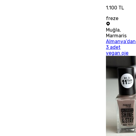
1.100 TL
freze
Muğla
,
Marmaris
Almanya’dan
3 adet
vegan oje