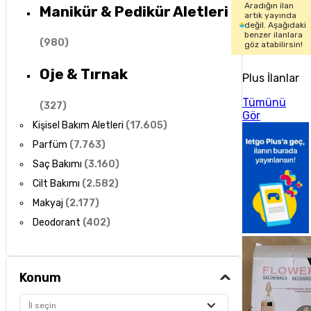
Aradığın ilan
Manikür & Pedikür Aletleri
artık yayında
değil. Aşağıdaki
benzer ilanlara
(
980
)
göz atabilirsin!
Oje & Tırnak
Plus İlanlar
Tümünü
(
327
)
Gör
Kişisel Bakım Aletleri
(
17.605
)
Parfüm
(
7.763
)
Saç Bakımı
(
3.160
)
Cilt Bakımı
(
2.582
)
Makyaj
(
2.177
)
Deodorant
(
402
)
Konum
İl seçin