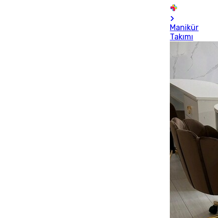
Manikür
Takımı