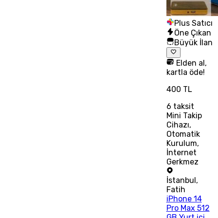
Plus Satıcı
Öne Çıkan
Büyük İlan
Elden al,
kartla öde!
400 TL
6
taksit
Mini Takip
Cihazı,
Otomatik
Kurulum,
İnternet
Gerkmez
İstanbul
,
Fatih
iPhone 14
Pro Max 512
GB Yurt içi