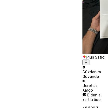
Plus Satıcı
Cüzdanım
Güvende
Ücretsiz
Kargo
Elden al,
kartla öde!