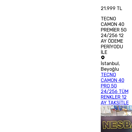
21.999 TL
TECNO
CAMON 40
PREMİER 5G
24/256 12
AY ÖDEME
PERİYODU
İLE
İstanbul
,
Beyoğlu
TECNO
CAMON 40
PRO 5G
24/256 TÜM
RENKLER 12
AY TAKSİTLE