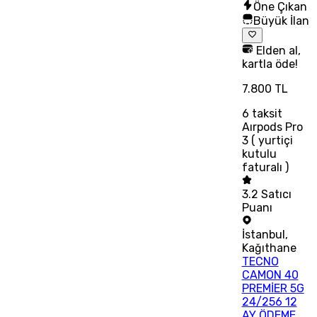
Öne Çıkan
Büyük İlan
Elden al,
kartla öde!
7.800 TL
6
taksit
Aırpods Pro
3 ( yurtiçi
kutulu
faturalı )
3.2
Satıcı
Puanı
İstanbul
,
Kağıthane
TECNO
CAMON 40
PREMİER 5G
24/256 12
AY ÖDEME