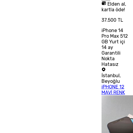
Elden al,
kartla öde!
37.500 TL
iPhone 14
Pro Max 512
GB Yurt içi
14 ay
Garantili
Nokta
Hatasız
İstanbul
,
Beyoğlu
iPHONE 12
MAVİ RENK