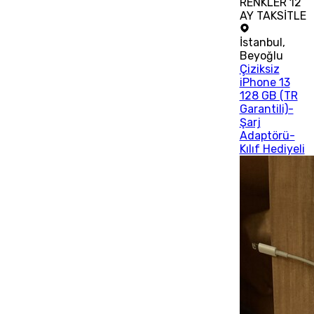
RENKLER 12
AY TAKSİTLE
İstanbul
,
Beyoğlu
Çiziksiz
iPhone 13
128 GB (TR
Garantili)-
Şarj
Adaptörü-
Kılıf Hediyeli