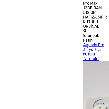
Pro Max
12GB RAM
512 GB
HAFIZA SIFIR
KUTULU
ORJİNAL
İstanbul
,
Fatih
Aırpods Pro
3 ( yurtiçi
kutulu
faturalı )