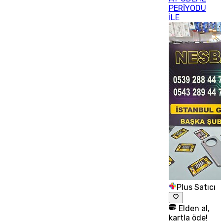
PERİYODU
İLE
Plus Satıcı
Elden al,
kartla öde!