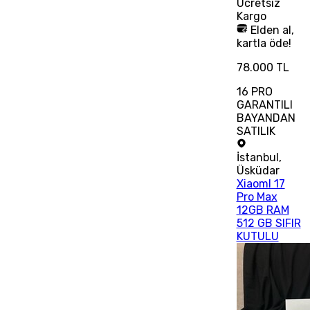
Ücretsiz
Kargo
Elden al,
kartla öde!
78.000 TL
16 PRO
GARANTILI
BAYANDAN
SATILIK
İstanbul
,
Üsküdar
XiaomI 17
Pro Max
12GB RAM
512 GB SIFIR
KUTULU