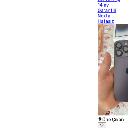
14 ay
Garantili
Nokta
Hatasız
Öne Çıkan