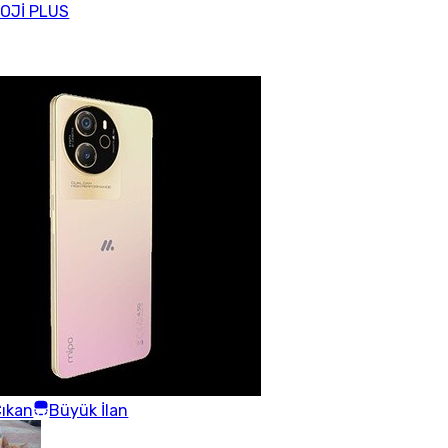
OJİ PLUS
ıkan
Büyük İlan