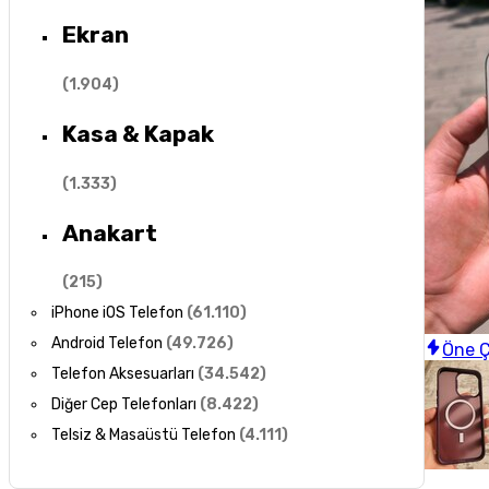
Ekran
(
1.904
)
Kasa & Kapak
(
1.333
)
Anakart
(
215
)
iPhone iOS Telefon
(
61.110
)
Android Telefon
(
49.726
)
Öne Ç
Telefon Aksesuarları
(
34.542
)
Diğer Cep Telefonları
(
8.422
)
Telsiz & Masaüstü Telefon
(
4.111
)