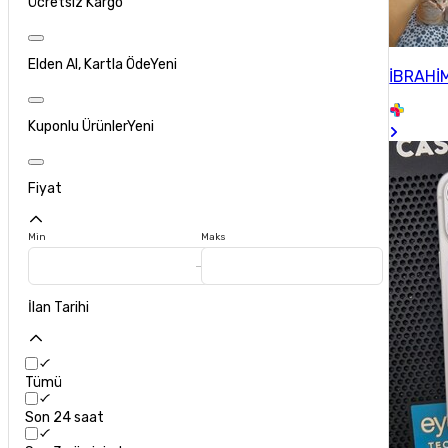
Ücretsiz Kargo
Elden Al, Kartla Öde
Yeni
İBRAHİ
Kuponlu Ürünler
Yeni
Fiyat
Min
Maks
İlan Tarihi
Tümü
Son 24 saat