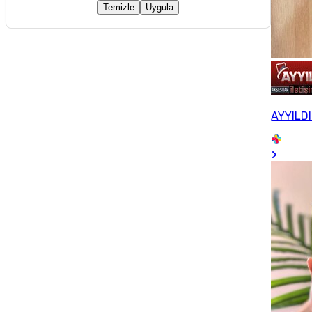
Temizle
Uygula
AYYILDI