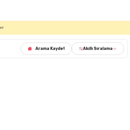
in!
Arama Kaydet
Akıllı Sıralama