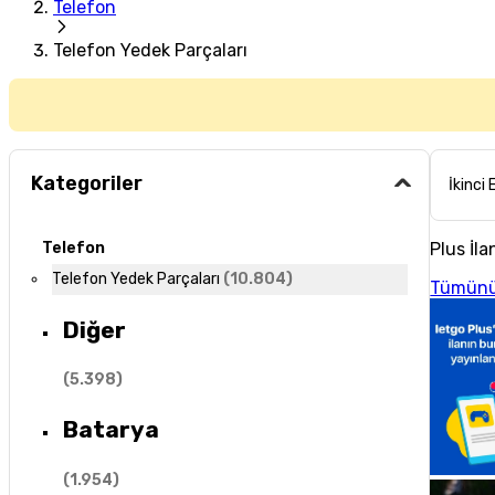
Telefon
Telefon Yedek Parçaları
Kategoriler
İkinci 
Plus İla
Telefon
Telefon Yedek Parçaları
(
10.804
)
Tümünü
Diğer
(
5.398
)
Batarya
(
1.954
)