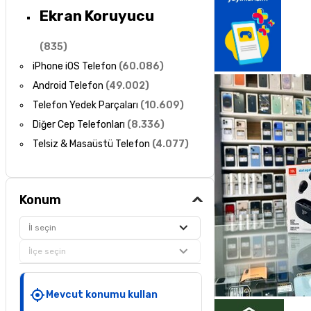
Ekran Koruyucu
(
835
)
iPhone iOS Telefon
(
60.086
)
Android Telefon
(
49.002
)
Telefon Yedek Parçaları
(
10.609
)
Diğer Cep Telefonları
(
8.336
)
Telsiz & Masaüstü Telefon
(
4.077
)
Konum
İl seçin
İlçe seçin
Mevcut konumu kullan