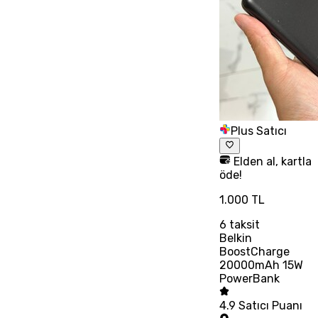
Plus Satıcı
Elden al, kartla
öde!
1.000 TL
6
taksit
Belkin
BoostCharge
20000mAh 15W
PowerBank
4.9
Satıcı Puanı