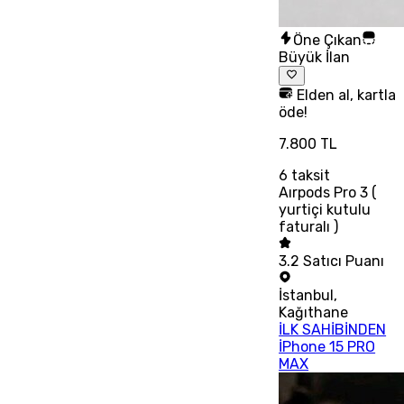
Öne Çıkan
Büyük İlan
Elden al, kartla
öde!
7.800 TL
6
taksit
Aırpods Pro 3 (
yurtiçi kutulu
faturalı )
3.2
Satıcı Puanı
İstanbul
,
Kağıthane
İLK SAHİBİNDEN
İPhone 15 PRO
MAX