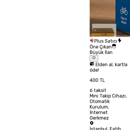
Plus Satıcı
Öne Çıkan
Büyük İlan
Elden al, kartla
öde!
400 TL
6
taksit
Mini Takip Cihazı,
Otomatik
Kurulum,
İnternet
Gerkmez
İstanbul
,
Fatih