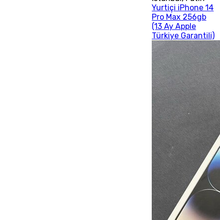
Yurtiçi iPhone 14
Pro Max 256gb
(13 Ay Apple
Türkiye Garantili)