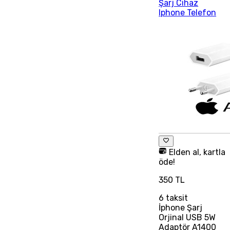
Şarj Cihaz
Iphone Telefon
Elden al, kartla
öde!
350 TL
6
taksit
İphone Şarj
Orjinal USB 5W
Adaptör A1400