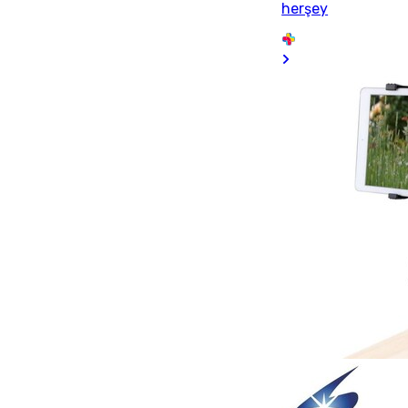
herşey