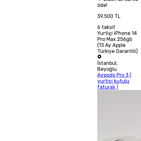
öde!
39.500 TL
6
taksit
Yurtiçi iPhone 14
Pro Max 256gb
(13 Ay Apple
Türkiye Garantili)
İstanbul
,
Beyoğlu
Aırpods Pro 3 (
yurtiçi kutulu
faturalı )