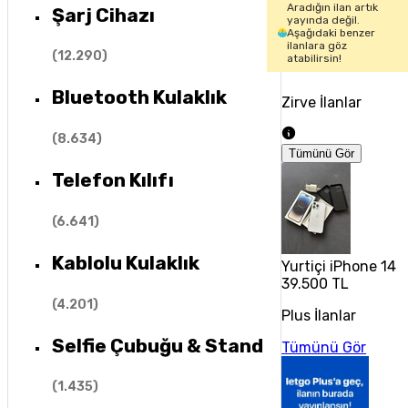
Aradığın ilan artık
Şarj Cihazı
yayında değil.
Aşağıdaki benzer
ilanlara göz
(
12.290
)
atabilirsin!
Bluetooth Kulaklık
Zirve İlanlar
(
8.634
)
Tümünü Gör
Telefon Kılıfı
(
6.641
)
Kablolu Kulaklık
Yurtiçi iPhone 14 
39.500 TL
(
4.201
)
Plus İlanlar
Selfie Çubuğu & Stand
Tümünü Gör
(
1.435
)