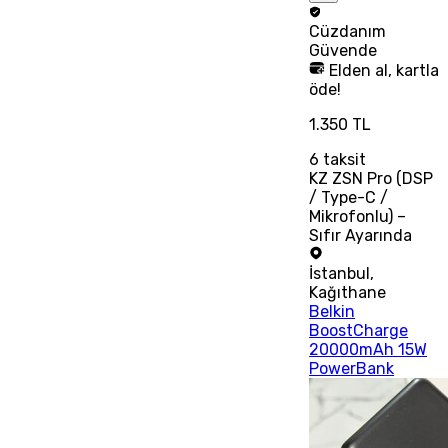
Cüzdanım
Güvende
Elden al, kartla
öde!
1.350 TL
6
taksit
KZ ZSN Pro (DSP
/ Type-C /
Mikrofonlu) –
Sıfır Ayarında
İstanbul
,
Kağıthane
Belkin
BoostCharge
20000mAh 15W
PowerBank