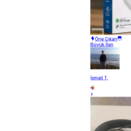
Öne Çıkan
Büyük İlan
İsmail T.