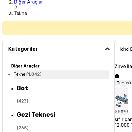
Diğer Araçlar
Tekne
Kategoriler
İkinci 
Zirve İl
Diğer Araçlar
Tekne
(
1.842
)
Tümünü 
Bot
(
423
)
Gezi Teknesi
sıfır ç
12.000 
(
265
)