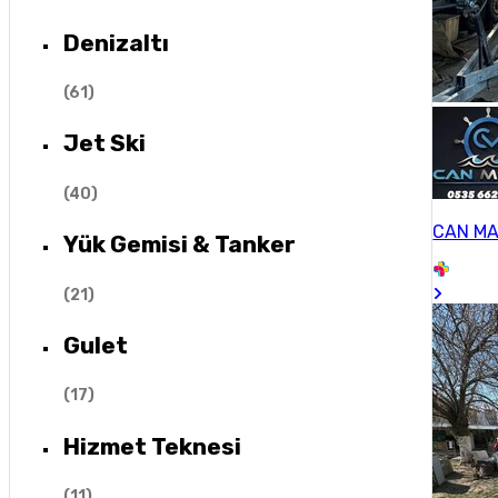
Denizaltı
(
61
)
Jet Ski
(
40
)
CAN MA
Yük Gemisi & Tanker
(
21
)
Gulet
(
17
)
Hizmet Teknesi
(
11
)