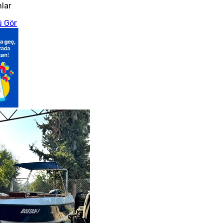
nlar
 Gör