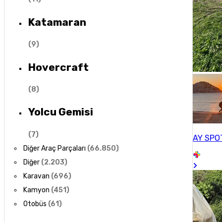
Katamaran
(
9
)
Hovercraft
(
8
)
Yolcu Gemisi
(
7
)
AY SPO
Diğer Araç Parçaları
(
66.850
)
Diğer
(
2.203
)
Karavan
(
696
)
Kamyon
(
451
)
Otobüs
(
61
)