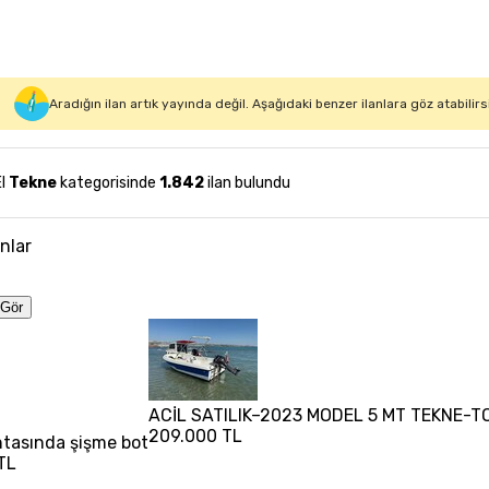
Aradığın ilan artık yayında değil. Aşağıdaki benzer ilanlara göz atabilirs
El
Tekne
kategorisinde
1.842
ilan bulundu
anlar
Gör
ACİL SATILIK–2023 MODEL 5 MT TEKNE-T
209.000 TL
antasında şişme bot
TL