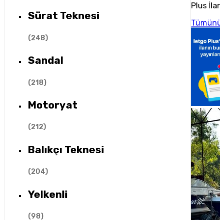
Plus İla
Sürat Teknesi
Tümünü
(
248
)
Sandal
(
218
)
Motoryat
(
212
)
Balıkçı Teknesi
(
204
)
Yelkenli
(
98
)