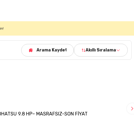
in!
Arama Kaydet
Akıllı Sıralama
OHATSU 9.8 HP– MASRAFSIZ-SON FİYAT