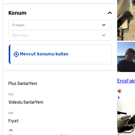
Konum
İl seçin
İlçe seçin
Mevcut konumu kullan
EnisFak
Plus İlanlar
Yeni
Videolu İlanlar
Yeni
Fiyat