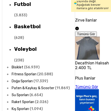
yayında değil.
Futbol
Aşağıdaki benzer
ilanlara göz atabilirsin!
(
3.833
)
Zirve İlanlar
Basketbol
Tümünü Gör
(
628
)
Voleybol
(
238
)
Decathlon Halısaha
Bisiklet
(
56.939
)
2.400 TL
Fitness Sporları
(
20.588
)
Plus İlanlar
Doğa Sporları
(
17.339
)
Tümünü Gör
Paten & Kaykay & Scooter
(
11.869
)
Su Sporları
(
6.654
)
Raket Sporları
(
2.026
)
Kış Sporları
(
1.094
)