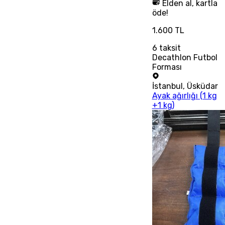
Elden al, kartla
öde!
1.600 TL
6
taksit
Decathlon Futbol
Forması
İstanbul
,
Üsküdar
Ayak ağırlığı (1 kg
+1 kg)