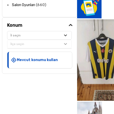
Salon Oyunları
(
660
)
Konum
İl seçin
İlçe seçin
Mevcut konumu kullan