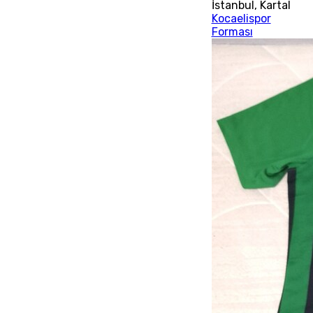
İstanbul
,
Kartal
Kocaelispor
Forması