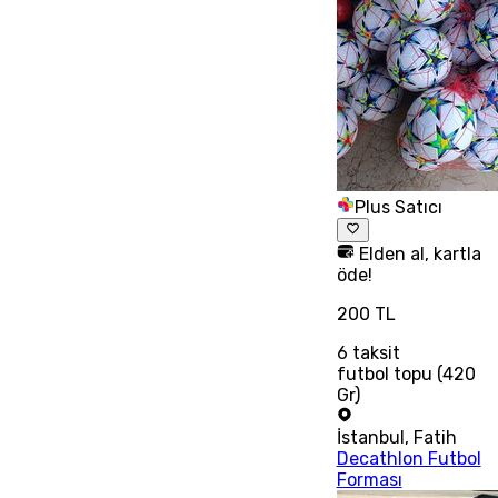
Plus Satıcı
Elden al, kartla
öde!
200 TL
6
taksit
futbol topu (420
Gr)
İstanbul
,
Fatih
Decathlon Futbol
Forması