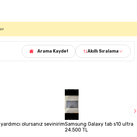
in!
Arama Kaydet
Akıllı Sıralama
 yardımcı olursanız sevinirim
Samsung Galaxy tab s10 ultra 
24.500 TL