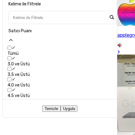
Kelime ile Filtrele
Satıcı Puanı
applegr
Tümü
3.0 ve Üstü
3.5 ve Üstü
4.0 ve Üstü
4.5 ve Üstü
Temizle
Uygula