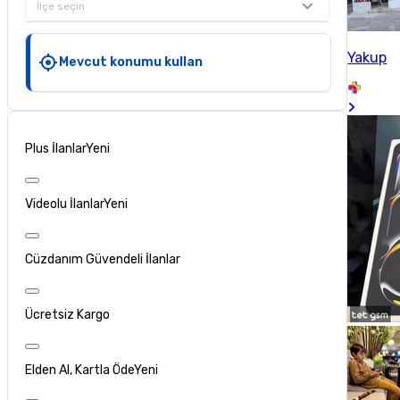
İlçe seçin
Yakup
Mevcut konumu kullan
Plus İlanlar
Yeni
Videolu İlanlar
Yeni
Cüzdanım Güvendeli İlanlar
Ücretsiz Kargo
Elden Al, Kartla Öde
Yeni