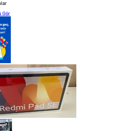
nlar
 Gör