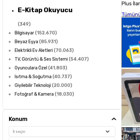
Plus İla
E-Kitap Okuyucu
Tümünü
(
349
)
Bilgisayar
(
152.670
)
Beyaz Eşya
(
85.931
)
Elektrikli Ev Aletleri
(
70.063
)
TV, Görüntü & Ses Sistemi
(
54.407
)
Oyunculara Özel
(
41.803
)
Isıtma & Soğutma
(
40.737
)
Giyilebilir Teknoloji
(
20.000
)
Fotoğraf & Kamera
(
18.030
)
Konum
İl seçin