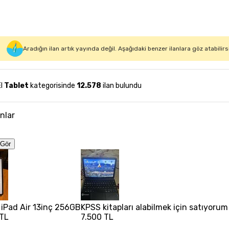
Aradığın ilan artık yayında değil. Aşağıdaki benzer ilanlara göz atabilirs
El
Tablet
kategorisinde
12.578
ilan bulundu
anlar
Gör
 iPad Air 13inç 256GB
KPSS kitapları alabilmek için satıyorum
 TL
7.500 TL