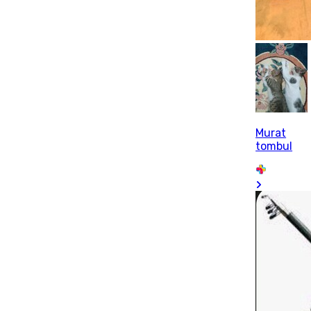
Murat
tombul