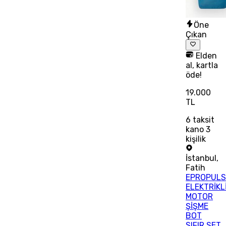
Öne
Çıkan
Elden
al, kartla
öde!
19.000
TL
6
taksit
kano 3
kişilik
İstanbul
,
Fatih
EPROPULS
ELEKTRİKL
MOTOR
ŞİŞME
BOT
SIFIR SET