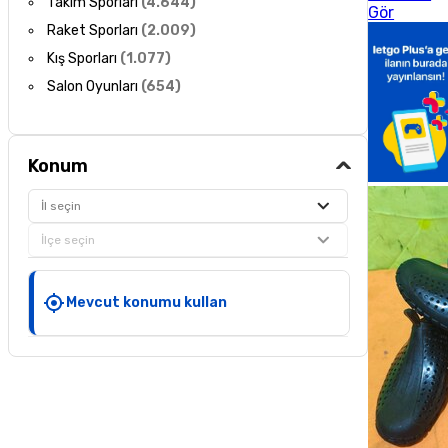
Takım Sporları
(
4.644
)
Gör
Raket Sporları
(
2.009
)
Kış Sporları
(
1.077
)
Salon Oyunları
(
654
)
Konum
İl seçin
İlçe seçin
Mevcut konumu kullan