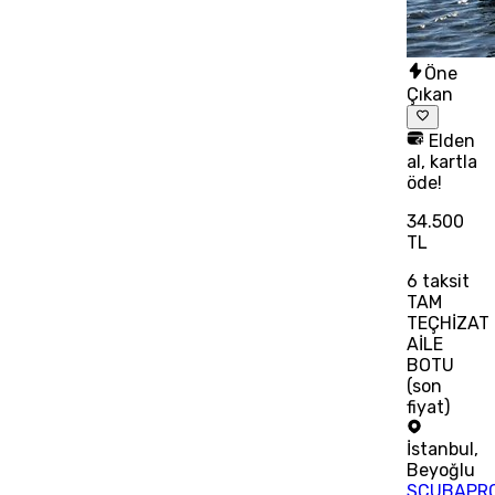
Öne
Çıkan
Elden
al, kartla
öde!
34.500
TL
6
taksit
TAM
TEÇHİZAT
AİLE
BOTU
(son
fiyat)
İstanbul
,
Beyoğlu
SCUBAPR