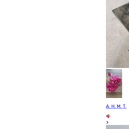
A. H. M. T.