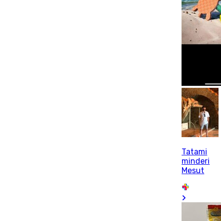
Tatami
minderi
Mesut