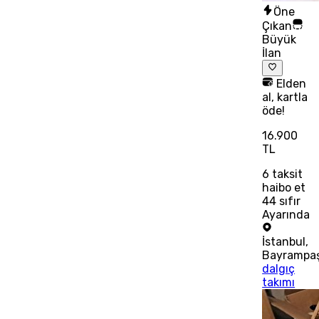
Öne
Çıkan
Büyük
İlan
Elden
al, kartla
öde!
16.900
TL
6
taksit
haibo et
44 sıfır
Ayarında
İstanbul
,
Bayrampa
dalgıç
takımı