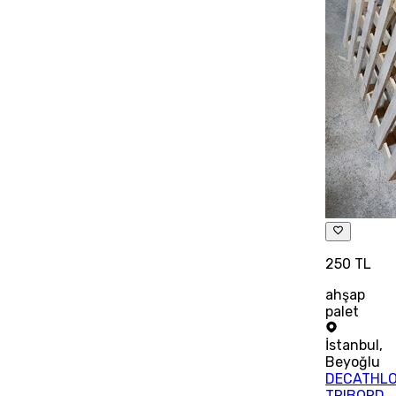
250 TL
ahşap
palet
İstanbul
,
Beyoğlu
DECATHL
TRIBORD