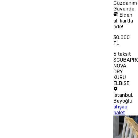
Cüzdanım
Güvende
Elden
al, kartla
öde!
30.000
TL
6
taksit
SCUBAPR
NOVA
DRY
KURU
ELBİSE
İstanbul
,
Beyoğlu
ahşap
palet