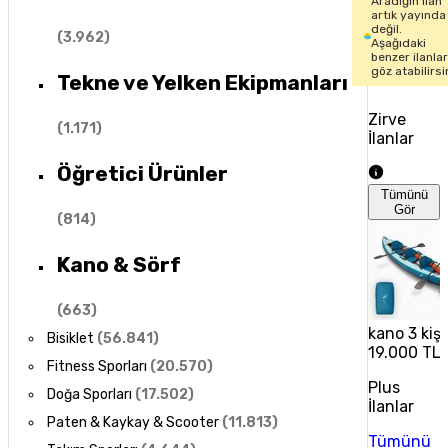
Aradığın ilan
artık yayında
değil.
(
3.962
)
Aşağıdaki
benzer ilanla
göz atabilirsi
Tekne ve Yelken Ekipmanları
Zirve
(
1.171
)
İlanlar
Öğretici Ürünler
Tümünü
Gör
(
814
)
Kano & Sörf
(
663
)
kano 3 kişil
Bisiklet
(
56.841
)
19.000 TL
Fitness Sporları
(
20.570
)
Plus
Doğa Sporları
(
17.502
)
İlanlar
Paten & Kaykay & Scooter
(
11.813
)
Tümünü