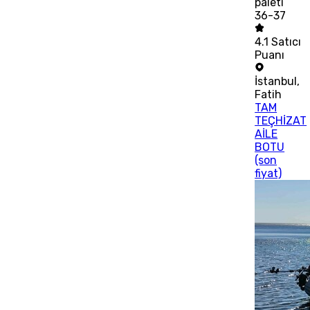
paleti
36-37
4.1
Satıcı
Puanı
İstanbul
,
Fatih
TAM
TEÇHİZAT
AİLE
BOTU
(son
fiyat)