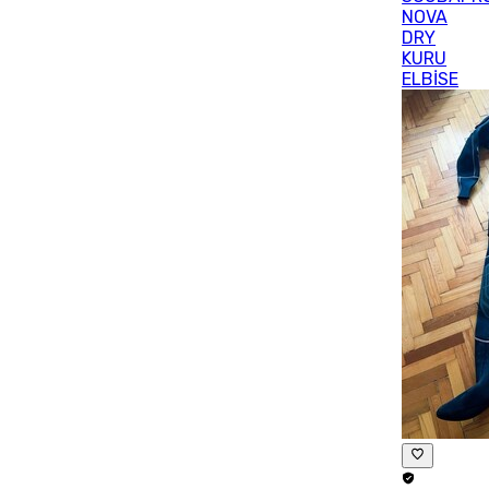
NOVA
DRY
KURU
ELBİSE