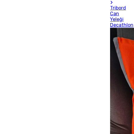
Tribord
Can
Yeleği
Decathlon