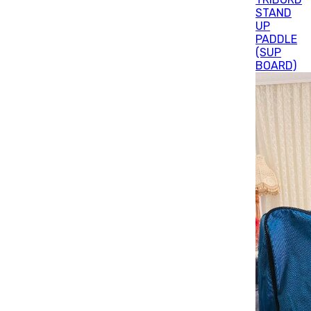
STAND
UP
PADDLE
(SUP
BOARD)