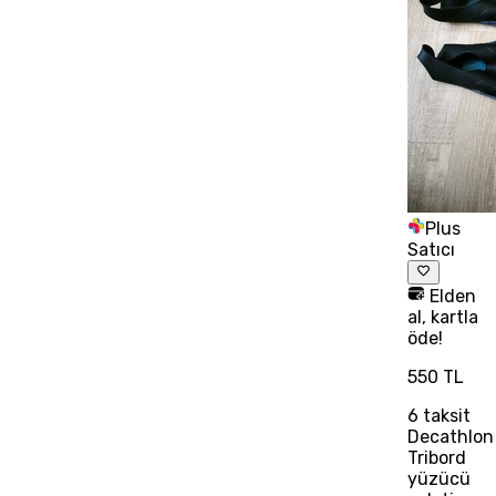
Plus
Satıcı
Elden
al, kartla
öde!
550 TL
6
taksit
Decathlon
Tribord
yüzücü