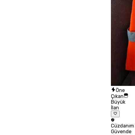
Öne
Çıkan
Büyük
İlan
Cüzdanım
Güvende