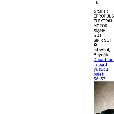
TL
6
taksit
EPROPULS
ELEKTRİKL
MOTOR
ŞİŞME
BOT
SIFIR SET
İstanbul
,
Beyoğlu
Decathlon
Tribord
yüzücü
paleti
36-37