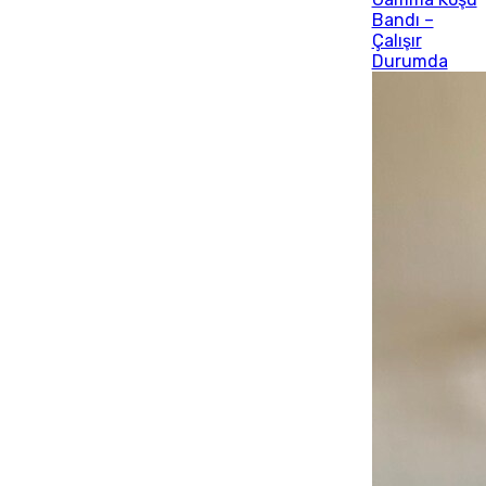
Bandı –
Çalışır
Durumda