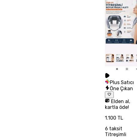
Plus Satıcı
Öne Çıkan
Elden al,
kartla öde!
1.100 TL
6
taksit
Titreşimli