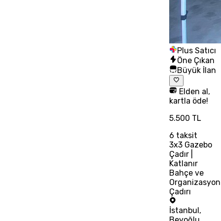
Plus Satıcı
Öne Çıkan
Büyük İlan
Elden al,
kartla öde!
5.500 TL
6
taksit
3x3 Gazebo
Çadır |
Katlanır
Bahçe ve
Organizasyon
Çadırı
İstanbul
,
Beyoğlu