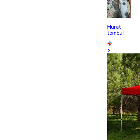
Murat
tombul