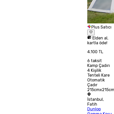
Plus Satıcı
Elden al,
kartla öde!
4.100 TL
6
taksit
Kamp Çadırı
4 Kişilik
Tenteli Kare
Otomatik
Çadır
215cmx215c
İstanbul
,
Fatih
Dunlop
Gamma Koşu