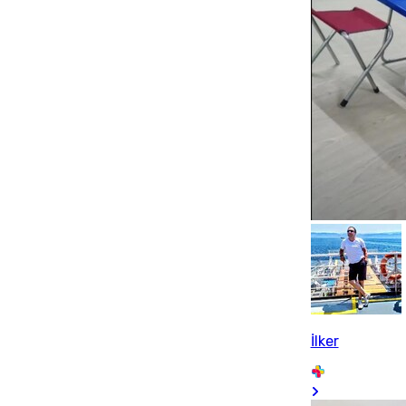
İlker