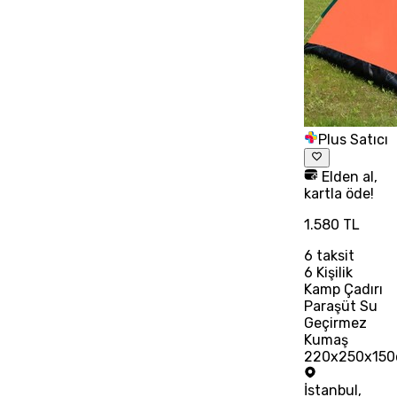
Plus Satıcı
Elden al,
kartla öde!
1.580 TL
6
taksit
6 Kişilik
Kamp Çadırı
Paraşüt Su
Geçirmez
Kumaş
220x250x15
İstanbul
,