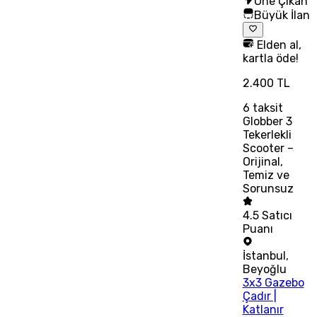
Öne Çıkan
Büyük İlan
Elden al,
kartla öde!
2.400 TL
6
taksit
Globber 3
Tekerlekli
Scooter –
Orijinal,
Temiz ve
Sorunsuz
4.5
Satıcı
Puanı
İstanbul
,
Beyoğlu
3x3 Gazebo
Çadır |
Katlanır