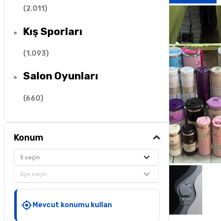
(
2.011
)
Kış Sporları
(
1.093
)
Salon Oyunları
(
660
)
Konum
İl seçin
İlçe seçin
Mevcut konumu kullan