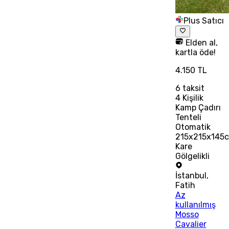
Plus Satıcı
Elden al,
kartla öde!
4.150 TL
6
taksit
4 Kişilik
Kamp Çadırı
Tenteli
Otomatik
215x215x145
Kare
Gölgelikli
İstanbul
,
Fatih
Az
kullanılmış
Mosso
Cavalier