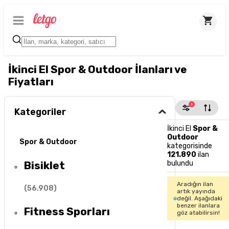
İkinci El Spor & Outdoor İlanları ve
Fiyatları
1
Kategoriler
İkinci El
Spor &
Outdoor
Spor & Outdoor
kategorisinde
121.890
ilan
Bisiklet
bulundu
Aradığın ilan
(
56.908
)
artık yayında
değil. Aşağıdaki
benzer ilanlara
Fitness Sporları
göz atabilirsin!