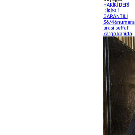
HAKİKİ DERİ
DİKİSLİ
GARANTİLİ
36/46numara
arasi seffaf
kargo kapida