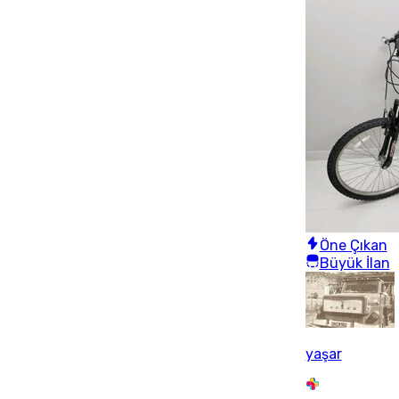
Öne Çıkan
Büyük İlan
yaşar