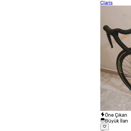
Claris
Öne Çıkan
Büyük İlan