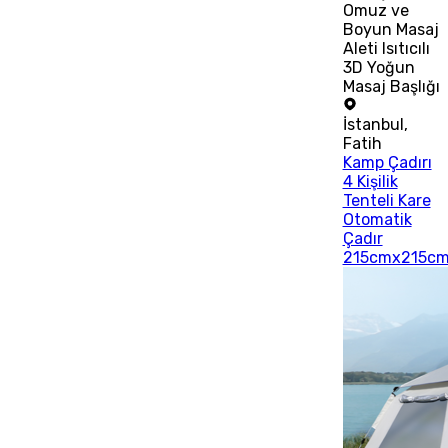
Omuz ve
Boyun Masaj
Aleti Isıtıcılı
3D Yoğun
Masaj Başlığı
İstanbul
,
Fatih
Kamp Çadırı
4 Kişilik
Tenteli Kare
Otomatik
Çadır
215cmx215c