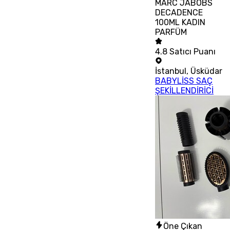
MARC JABOBS
DECADENCE
100ML KADIN
PARFÜM
4.8
Satıcı Puanı
İstanbul
,
Üsküdar
BABYLİSS SAÇ
ŞEKİLLENDİRİCİ
Öne Çıkan