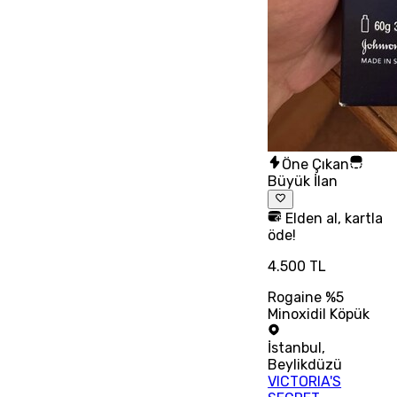
Öne Çıkan
Büyük İlan
Elden al, kartla
öde!
4.500 TL
Rogaine %5
Minoxidil Köpük
İstanbul
,
Beylikdüzü
VICTORIA'S