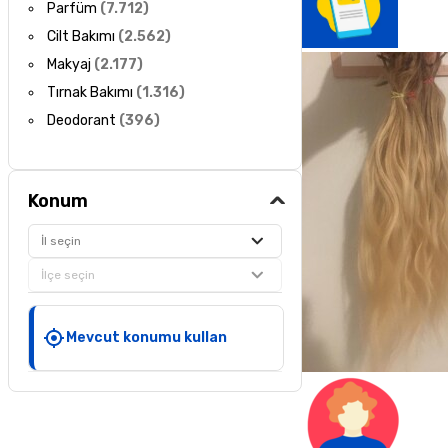
Parfüm
(
7.712
)
Cilt Bakımı
(
2.562
)
Makyaj
(
2.177
)
Tırnak Bakımı
(
1.316
)
Deodorant
(
396
)
Konum
İl seçin
İlçe seçin
Mevcut konumu kullan