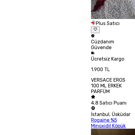
Plus Satıcı
Cüzdanım
Güvende
Ücretsiz
Kargo
1.900 TL
VERSACE EROS
100 ML ERKEK
PARFÜM
4.8
Satıcı Puanı
İstanbul
,
Üsküdar
Rogaine %5
Minoxidil Köpük