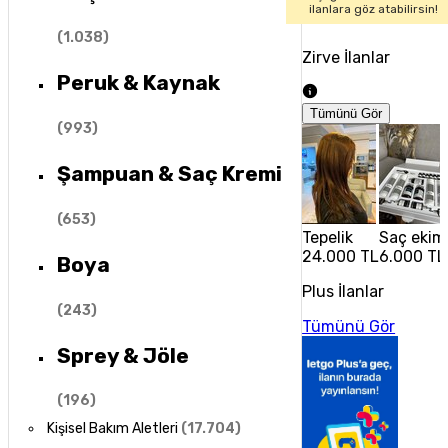
ilanlara göz atabilirsin!
(
1.038
)
Zirve İlanlar
Peruk & Kaynak
Tümünü Gör
(
993
)
Şampuan & Saç Kremi
(
653
)
Tepelik
Saç ekim 
24.000 TL
6.000 TL
Boya
Plus İlanlar
(
243
)
Tümünü Gör
Sprey & Jöle
(
196
)
Kişisel Bakım Aletleri
(
17.704
)