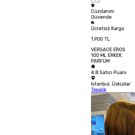
Cüzdanım
Güvende
Ücretsiz
Kargo
1.900 TL
VERSACE EROS
100 ML ERKEK
PARFÜM
4.8
Satıcı Puanı
İstanbul
,
Üsküdar
Tepelik