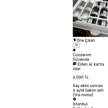
Öne Çıkan
Cüzdanım
Güvende
Elden al, kartla
öde!
6.000 TL
Saç ekim sonrası
6 aylık bakım seti
(the mossi)
İstanbul
,