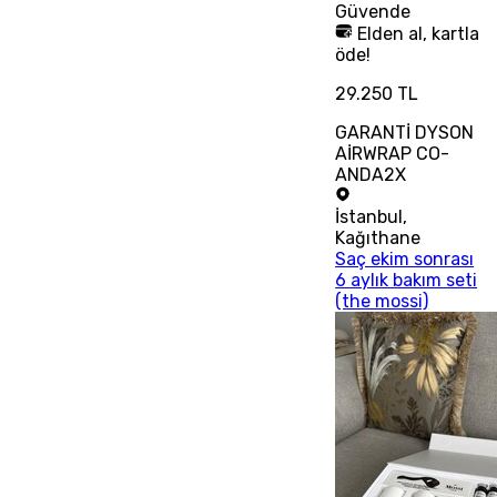
Güvende
Elden al, kartla
öde!
29.250 TL
GARANTİ DYSON
AİRWRAP CO-
ANDA2X
İstanbul
,
Kağıthane
Saç ekim sonrası
6 aylık bakım seti
(the mossi)