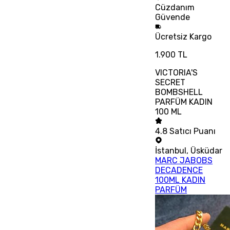
Cüzdanım
Güvende
Ücretsiz
Kargo
1.900 TL
VICTORIA'S
SECRET
BOMBSHELL
PARFÜM KADIN
100 ML
4.8
Satıcı Puanı
İstanbul
,
Üsküdar
MARC JABOBS
DECADENCE
100ML KADIN
PARFÜM