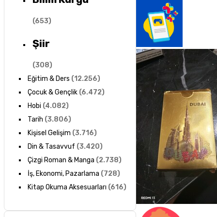
(
653
)
Şiir
(
308
)
Eğitim & Ders
(
12.256
)
Çocuk & Gençlik
(
6.472
)
Hobi
(
4.082
)
Tarih
(
3.806
)
Kişisel Gelişim
(
3.716
)
Din & Tasavvuf
(
3.420
)
Çizgi Roman & Manga
(
2.738
)
İş, Ekonomi, Pazarlama
(
728
)
Kitap Okuma Aksesuarları
(
616
)