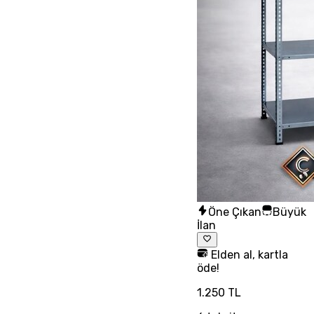
Öne Çıkan
Büyük
İlan
Elden al, kartla
öde!
1.250 TL