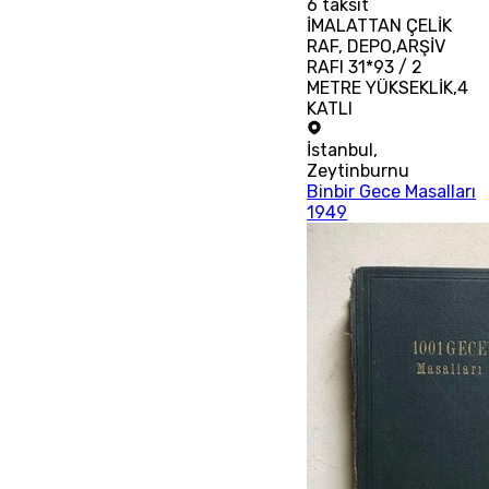
6
taksit
İMALATTAN ÇELİK
RAF, DEPO,ARŞİV
RAFI 31*93 / 2
METRE YÜKSEKLİK,4
KATLI
İstanbul
,
Zeytinburnu
Binbir Gece Masalları
1949