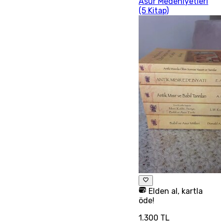
Asur Medeniyetleri
(5 Kitap)
Elden al, kartla
öde!
1.300 TL