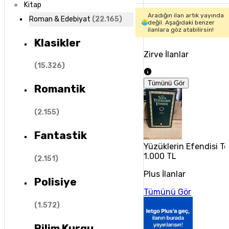
Kitap
Aradığın ilan artık yayında
Roman & Edebiyat
(
22.165
)
değil. Aşağıdaki benzer
ilanlara göz atabilirsin!
Klasikler
Zirve İlanlar
(
15.326
)
Tümünü Gör
Romantik
(
2.155
)
Fantastik
Yüzüklerin Efendisi Te
1.000 TL
(
2.151
)
Plus İlanlar
Polisiye
Tümünü Gör
(
1.572
)
Bilim Kurgu