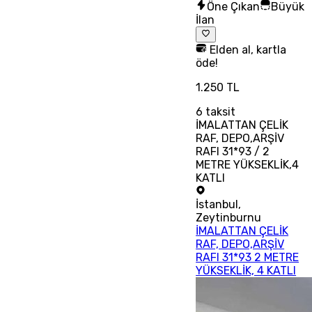
Öne Çıkan
Büyük
İlan
Elden al, kartla
öde!
1.250 TL
6
taksit
İMALATTAN ÇELİK
RAF, DEPO,ARŞİV
RAFI 31*93 / 2
METRE YÜKSEKLİK,4
KATLI
İstanbul
,
Zeytinburnu
İMALATTAN ÇELİK
RAF, DEPO,ARŞİV
RAFI 31*93 2 METRE
YÜKSEKLİK, 4 KATLI