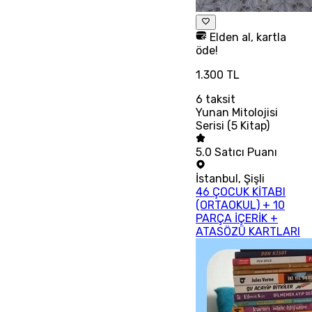
Elden al, kartla
öde!
1.300 TL
6
taksit
Yunan Mitolojisi
Serisi (5 Kitap)
5.0
Satıcı Puanı
İstanbul
,
Şişli
46 ÇOCUK KİTABI
(ORTAOKUL) + 10
PARÇA İÇERİK +
ATASÖZÜ KARTLARI