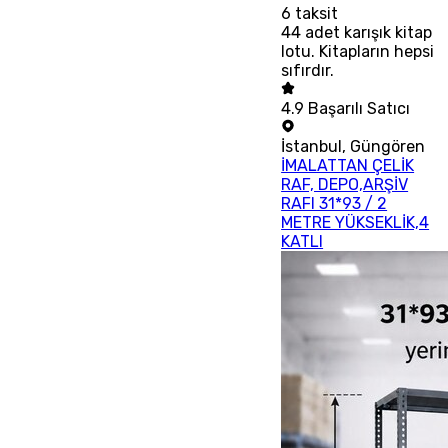
6
taksit
44 adet karışık kitap
lotu. Kitapların hepsi
sıfırdır.
4.9
Başarılı Satıcı
İstanbul
,
Güngören
İMALATTAN ÇELİK
RAF, DEPO,ARŞİV
RAFI 31*93 / 2
METRE YÜKSEKLİK,4
KATLI