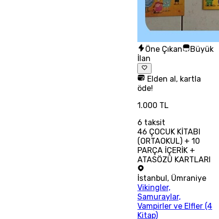
Öne Çıkan
Büyük
İlan
Elden al, kartla
öde!
1.000 TL
6
taksit
46 ÇOCUK KİTABI
(ORTAOKUL) + 10
PARÇA İÇERİK +
ATASÖZÜ KARTLARI
İstanbul
,
Ümraniye
Vikingler,
Samuraylar,
Vampirler ve Elfler (4
Kitap)