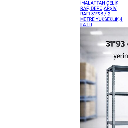
İMALATTAN ÇELİK
RAF, DEPO,ARŞİV
RAFI 31*93 / 2
METRE YÜKSEKLİK,4
KATLI