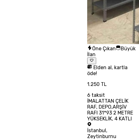
Öne Çıkan
Büyük
İlan
Elden al, kartla
öde!
1.250 TL
6
taksit
İMALATTAN ÇELİK
RAF, DEPO,ARŞİV
RAFI 31*93 2 METRE
YÜKSEKLİK, 4 KATLI
İstanbul
,
Zeytinburnu