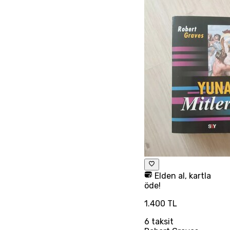
Elden al, kartla
öde!
1.400 TL
6
taksit