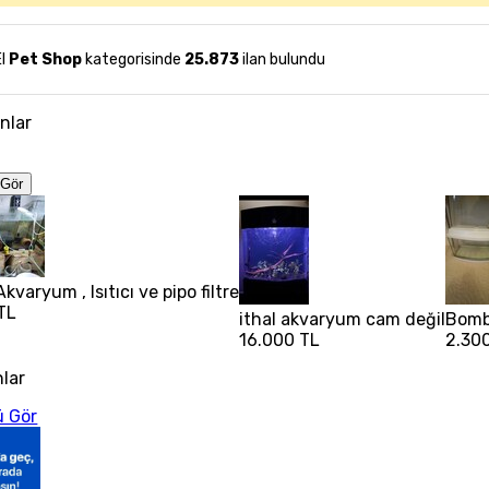
El
Pet Shop
kategorisinde
25.873
ilan bulundu
anlar
Gör
kvaryum , Isıtıcı ve pipo filtre
TL
ithal akvaryum cam değil
Bomb
16.000 TL
2.30
nlar
 Gör