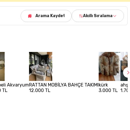
Arama Kaydet
Akıllı Sıralama
eli Akvaryum
RATTAN MOBİLYA BAHÇE TAKIMI
kürk
ahşa
0 TL
12.000 TL
3.000 TL
1.70