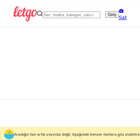
Giriş
Sat
Aradığın ilan artık yayında değil. Aşağıdaki benzer ilanlara göz atabilirs