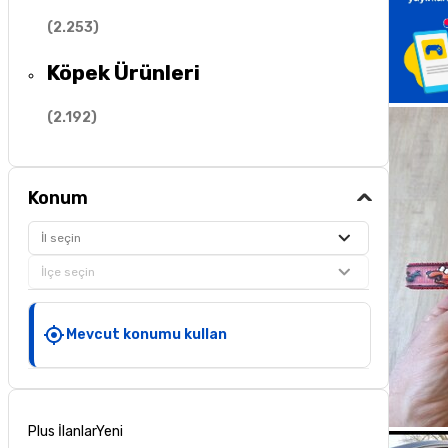
(
2.253
)
Köpek Ürünleri
(
2.192
)
Konum
İl seçin
İlçe seçin
Mevcut konumu kullan
Plus İlanlar
Yeni