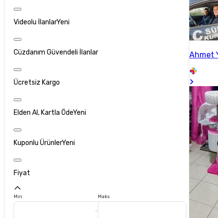
Videolu İlanlar
Yeni
Cüzdanım Güvendeli İlanlar
Ahmet 
Ücretsiz Kargo
Elden Al, Kartla Öde
Yeni
Kuponlu Ürünler
Yeni
Fiyat
Min
Maks