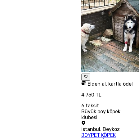
Elden al, kartla öde!
4.750 TL
6
taksit
Büyük boy köpek
klubesi
İstanbul
,
Beykoz
JOYPET KÖPEK