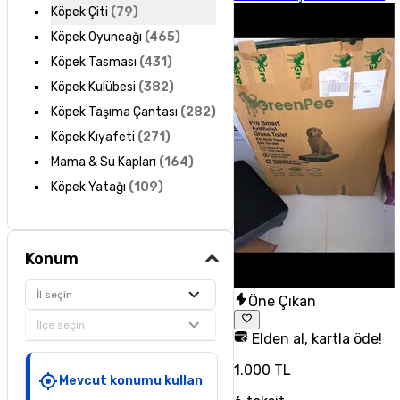
Köpek Çiti
(
79
)
Köpek Oyuncağı
(
465
)
Köpek Tasması
(
431
)
Köpek Kulübesi
(
382
)
Köpek Taşıma Çantası
(
282
)
Köpek Kıyafeti
(
271
)
Mama & Su Kapları
(
164
)
Köpek Yatağı
(
109
)
Konum
İl seçin
Öne Çıkan
İlçe seçin
Elden al, kartla öde!
1.000 TL
Mevcut konumu kullan