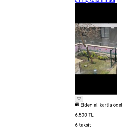
çit hiç kullanılmadı
Elden al, kartla öde!
6.500 TL
6
taksit