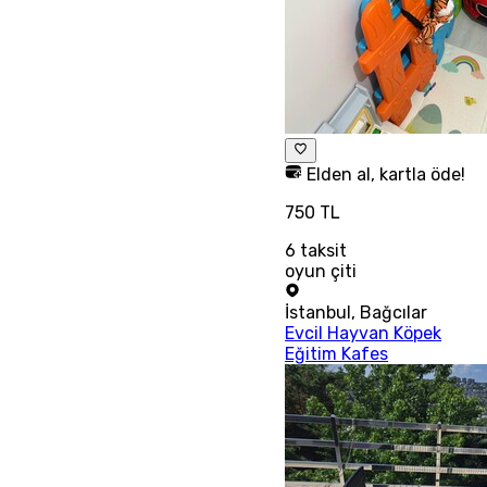
Elden al, kartla öde!
750 TL
6
taksit
oyun çiti
İstanbul
,
Bağcılar
Evcil Hayvan Köpek
Eğitim Kafes