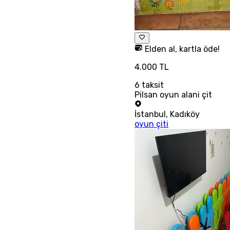
Elden al, kartla öde!
4.000 TL
6
taksit
Pilsan oyun alani çit
İstanbul
,
Kadıköy
oyun çiti