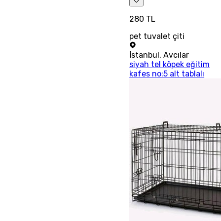
280 TL
pet tuvalet çiti
İstanbul
,
Avcılar
siyah tel köpek eğitim
kafes no:5 alt tablalı