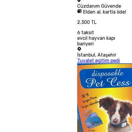
Cüzdanım
Güvende
Elden al, kartla öde!
2.300 TL
6
taksit
evcil hayvan kapı
bariyeri
İstanbul
,
Ataşehir
Tuvalet egitim pedi