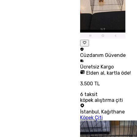
Cüzdanım
Güvende
Ücretsiz
Kargo
Elden al, kartla öde!
3.500 TL
6
taksit
köpek alıştırma çiti
İstanbul
,
Kağıthane
Köpek Çiti