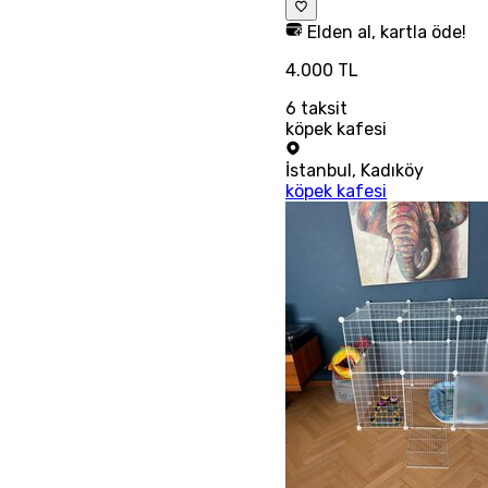
Elden al, kartla öde!
4.000 TL
6
taksit
köpek kafesi
İstanbul
,
Kadıköy
köpek kafesi