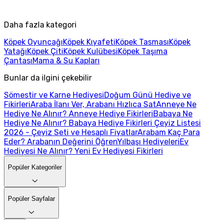
Daha fazla kategori
Köpek Oyuncağı
Köpek Kıyafeti
Köpek Tasması
Köpek
Yatağı
Köpek Çiti
Köpek Kulübesi
Köpek Taşıma
Çantası
Mama & Su Kapları
Bunlar da ilgini çekebilir
Sömestir ve Karne Hediyesi
Doğum Günü Hediye ve
Fikirleri
Araba İlanı Ver, Arabanı Hızlıca Sat
Anneye Ne
Hediye Ne Alınır? Anneye Hediye Fikirleri
Babaya Ne
Hediye Ne Alınır? Babaya Hediye Fikirleri
Çeyiz Listesi
2026 - Çeyiz Seti ve Hesaplı Fiyatlar
Arabam Kaç Para
Eder? Arabanın Değerini Öğren
Yılbaşı Hediyeleri
Ev
Hediyesi Ne Alınır? Yeni Ev Hediyesi Fikirleri
Popüler Kategoriler
Popüler Sayfalar