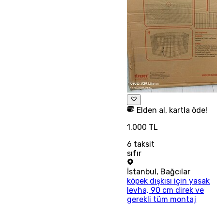
Elden al, kartla öde!
1.000 TL
6
taksit
sıfır
İstanbul
,
Bağcılar
köpek dışkısı için yasak
levha, 90 cm direk ve
gerekli tüm montaj