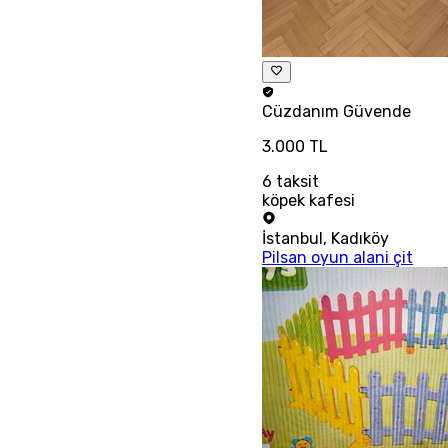
Cüzdanım
Güvende
3.000 TL
6
taksit
köpek kafesi
İstanbul
,
Kadıköy
Pilsan oyun alani çit