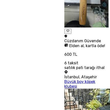
Cüzdanım
Güvende
Elden al, kartla öde!
600 TL
6
taksit
satılık pati tarağı ithal
İstanbul
,
Ataşehir
Büyük boy köpek
klubesi