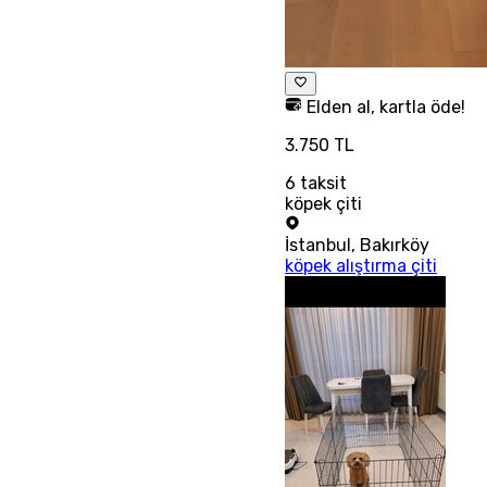
Elden al, kartla öde!
3.750 TL
6
taksit
köpek çiti
İstanbul
,
Bakırköy
köpek alıştırma çiti