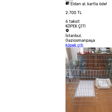
Elden al, kartla öde!
2.700 TL
6
taksit
KÖPEK ÇİTİ
İstanbul
,
Gaziosmanpaşa
köpek çiti