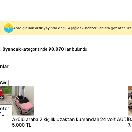
Aradığın ilan artık yayında değil. Aşağıdaki benzer ilanlara göz atabilirs
El
Oyuncak
kategorisinde
90.078
ilan bulundu
anlar
Gör
otor
TL
Akülü araba 2 kişilik uzaktan kumandalı 24 volt AUDİ
B
5.000 TL
7