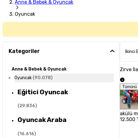
Anne & Bebek & Oyuncak
Oyuncak
Kategoriler
İkinci 
Zirve İl
Anne & Bebek & Oyuncak
Oyuncak
(
90.078
)
Tümünü 
Eğitici Oyuncak
(
29.836
)
akülü m
Oyuncak Araba
12.500 
(
16.616
)