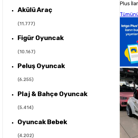
Plus İla
Akülü Araç
Tümünü
(
11.777
)
Figür Oyuncak
(
10.167
)
Peluş Oyuncak
(
6.255
)
Plaj & Bahçe Oyuncak
(
5.414
)
Oyuncak Bebek
(
4.202
)