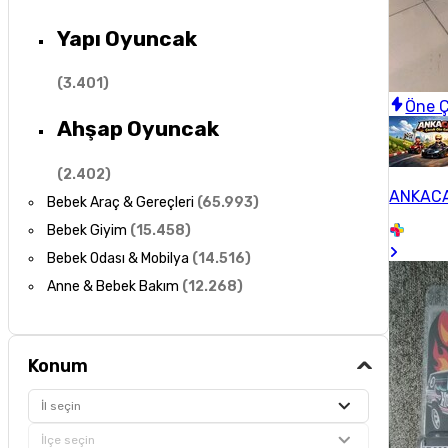
Yapı Oyuncak
(
3.401
)
Öne Ç
Ahşap Oyuncak
(
2.402
)
ANKACA
Bebek Araç & Gereçleri
(
65.993
)
Bebek Giyim
(
15.458
)
Bebek Odası & Mobilya
(
14.516
)
Anne & Bebek Bakım
(
12.268
)
Konum
İl seçin
İlçe seçin