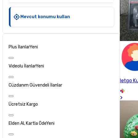
Mevcut konumu kullan
Plus İlanlar
Yeni
Videolu İlanlar
Yeni
letgo Ku
Cüzdanım Güvendeli İlanlar
Ücretsiz Kargo
Elden Al, Kartla Öde
Yeni