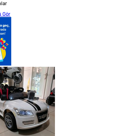
nlar
 Gör