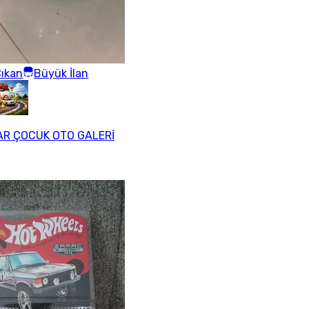
ıkan
Büyük İlan
R ÇOCUK OTO GALERİ