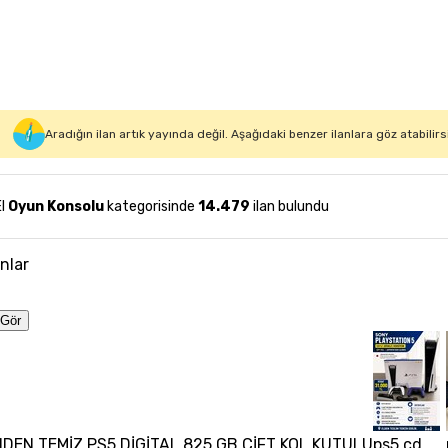
Aradığın ilan artık yayında değil. Aşağıdaki benzer ilanlara göz atabilirs
El
Oyun Konsolu
kategorisinde
14.479
ilan bulundu
anlar
Gör
NDEN TEMİZ PS5 DİGİTAL 825 GB ÇİFT KOL KUTULU
ps5 cd