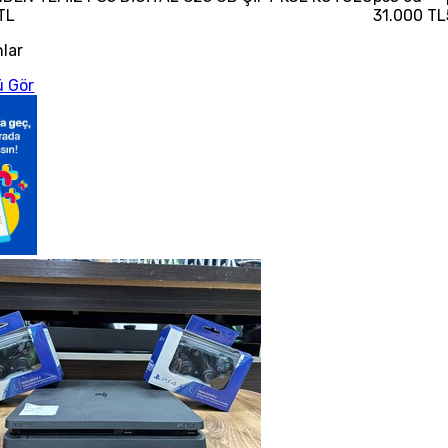
TL
31.000 TL
nlar
 Gör