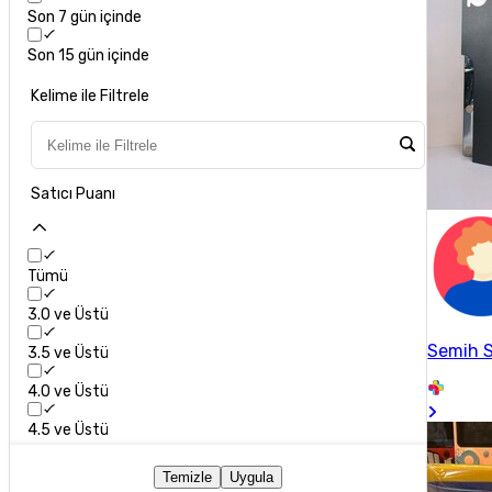
Son 7 gün içinde
Son 15 gün içinde
Kelime ile Filtrele
Satıcı Puanı
Tümü
3.0 ve Üstü
Semih 
3.5 ve Üstü
4.0 ve Üstü
4.5 ve Üstü
Temizle
Uygula