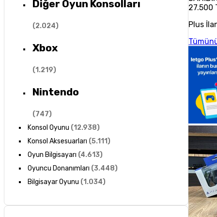
Diğer Oyun Konsolları
27.500 
Plus İla
(
2.024
)
Tümünü
Xbox
(
1.219
)
Nintendo
(
747
)
Konsol Oyunu
(
12.938
)
Konsol Aksesuarları
(
5.111
)
Oyun Bilgisayarı
(
4.613
)
Oyuncu Donanımları
(
3.448
)
Bilgisayar Oyunu
(
1.034
)