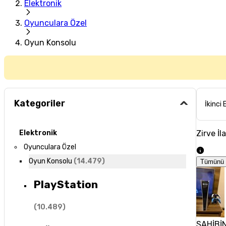
Elektronik
Oyunculara Özel
Oyun Konsolu
Kategoriler
İkinci 
Zirve İl
Elektronik
Oyunculara Özel
Oyun Konsolu
(
14.479
)
Tümünü 
PlayStation
(
10.489
)
SAHİBİ