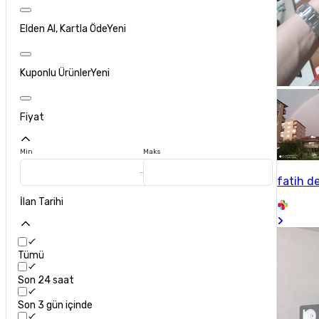
Elden Al, Kartla Öde
Yeni
Kuponlu Ürünler
Yeni
Fiyat
Min
Maks
fatih d
İlan Tarihi
Tümü
Son 24 saat
Son 3 gün içinde