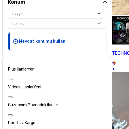
Konum
İl seçin
İlçe seçin
Mevcut konumu kullan
TECHN
Plus İlanlar
Yeni
Videolu İlanlar
Yeni
Cüzdanım Güvendeli İlanlar
Ücretsiz Kargo