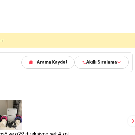
in!
Arama Kaydet
Akıllı Sıralama
ps5 ve g29 direksiyon set 4 kol