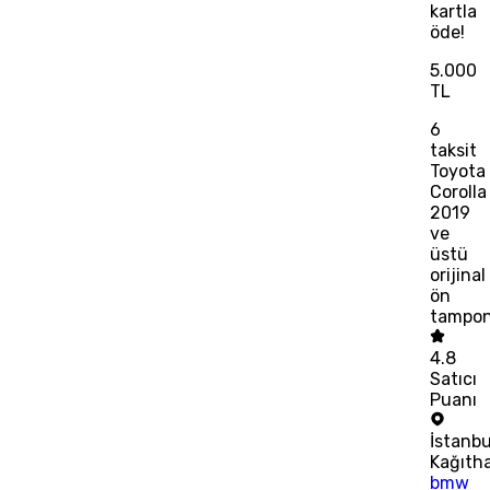
kartla
öde!
5.000
TL
6
taksit
Toyota
Corolla
2019
ve
üstü
orijinal
ön
tampo
4.8
Satıcı
Puanı
İstanbu
Kağıth
bmw