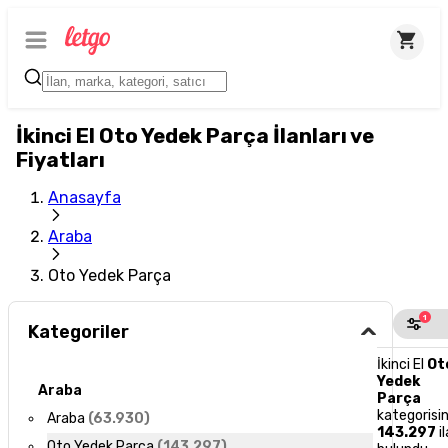
İkinci El Oto Yedek Parça İlanları ve
Fiyatları
Anasayfa
Araba
Oto Yedek Parça
1
Kategoriler
İkinci El
Ot
Yedek
Araba
Parça
kategorisi
Araba
(
63.930
)
143.297
i
Oto Yedek Parça
(
143.297
)