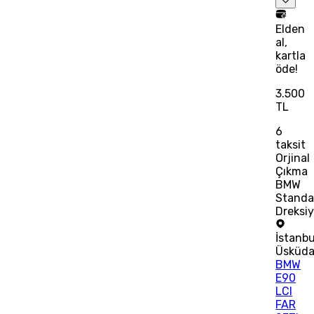
Elden
al,
kartla
öde!
3.500
TL
6
taksit
Orjinal
Çıkma
BMW
Standa
Dreksi
İstanbu
Üsküda
BMW
E90
LCI
FAR