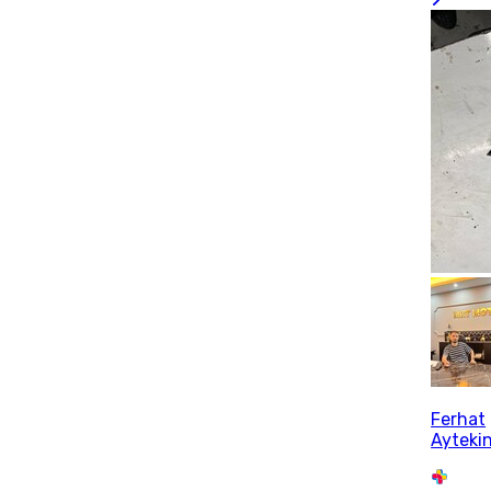
Ferhat
Ayteki