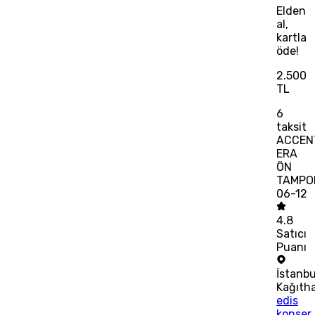
Elden
al,
kartla
öde!
2.500
TL
6
taksit
ACCEN
ERA
ÖN
TAMPO
06-12
4.8
Satıcı
Puanı
İstanbu
Kağıth
edis
konser