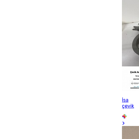
İsa
çevik