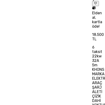
Elden
al,
kartla
öde!
18.500
TL
6
taksit
22kw
32A
5m
KHONS
MARKA
ELEKTR
ARAÇ
ŞARJ
ALETİ
ÇİZİK
DAHİ