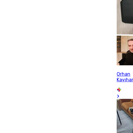
Orhan
Kayıha