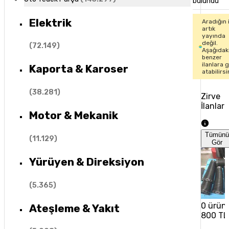
bulundu
Elektrik
Aradığın 
artık
yayında
değil.
(
72.149
)
Aşağıdak
benzer
ilanlara 
Kaporta & Karoser
atabilirsi
(
38.281
)
Zirve
İlanlar
Motor & Mekanik
Tümün
(
11.129
)
Gör
Yürüyen & Direksiyon
(
5.365
)
0 ürünl
Ateşleme & Yakıt
800 TL