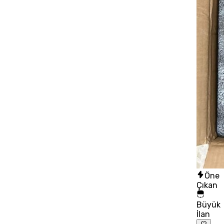
Öne
Çıkan
Büyük
İlan