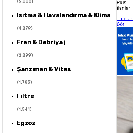
(
5.008
)
Plus
İlanlar
Isıtma & Havalandırma & Klima
Tümün
Gör
(
4.279
)
Fren & Debriyaj
(
2.299
)
Şanzıman & Vites
(
1.783
)
Filtre
(
1.541
)
Egzoz