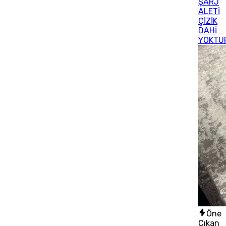
ŞARJ
ALETİ
ÇİZİK
DAHİ
YOKTU
Öne
Çıkan