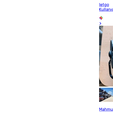
letgo
Kullanıc
Mahmu