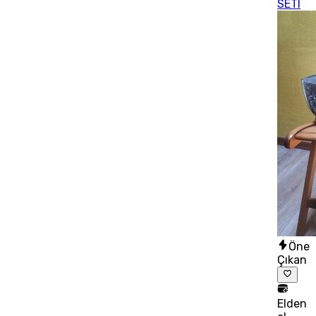
SETI
Öne
Çıkan
Elden