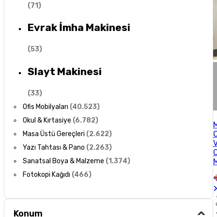
(
71
)
Evrak İmha Makinesi
(
53
)
Slayt Makinesi
(
33
)
Ofis Mobilyaları
(
40.523
)
Okul & Kırtasiye
(
6.782
)
Masa Üstü Gereçleri
(
2.622
)
Yazı Tahtası & Pano
(
2.263
)
Sanatsal Boya & Malzeme
(
1.374
)
Fotokopi Kağıdı
(
466
)
Konum