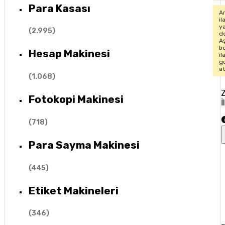
Para Kasası
Ar
il
y
(
2.995
)
de
A
b
Hesap Makinesi
il
g
at
(
1.068
)
Z
Fotokopi Makinesi
İ
(
718
)
Para Sayma Makinesi
(
445
)
Etiket Makineleri
(
346
)