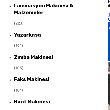
P
Laminasyon Makinesi &
İ
Malzemeler
(
223
)
Yazarkasa
(
191
)
Zımba Makinesi
(
103
)
Faks Makinesi
(
101
)
Bant Makinesi