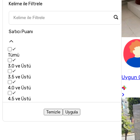
Kelime ile Filtrele
Satıcı Puanı
Tümü
3.0 ve Üstü
3.5 ve Üstü
Uygun O
4.0 ve Üstü
4.5 ve Üstü
Temizle
Uygula