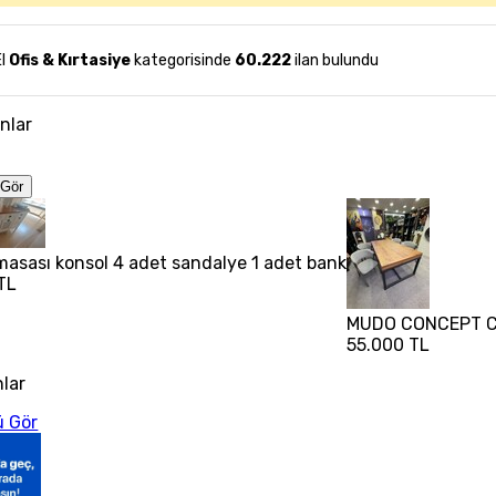
El
Ofis & Kırtasiye
kategorisinde
60.222
ilan bulundu
anlar
Gör
asası konsol 4 adet sandalye 1 adet bank
TL
MUDO CONCEPT C
55.000 TL
nlar
 Gör