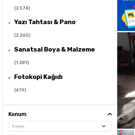
(
2.574
)
Yazı Tahtası & Pano
(
2.260
)
Sanatsal Boya & Malzeme
(
1.381
)
Fotokopi Kağıdı
(
479
)
Konum
İl seçin