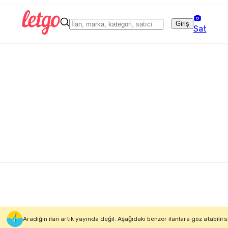
Giriş
Sat
Aradığın ilan artık yayında değil. Aşağıdaki benzer ilanlara göz atabilirs