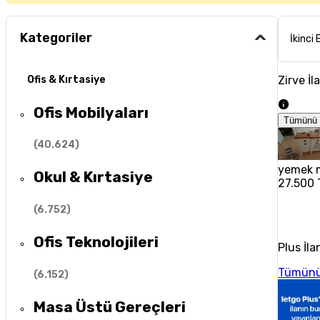
Kategoriler
İkinci 
Zirve İl
Ofis & Kırtasiye
Ofis Mobilyaları
Tümünü 
(
40.624
)
yemek m
Okul & Kırtasiye
27.500 
(
6.752
)
Ofis Teknolojileri
Plus İla
Tümünü
(
6.152
)
Masa Üstü Gereçleri