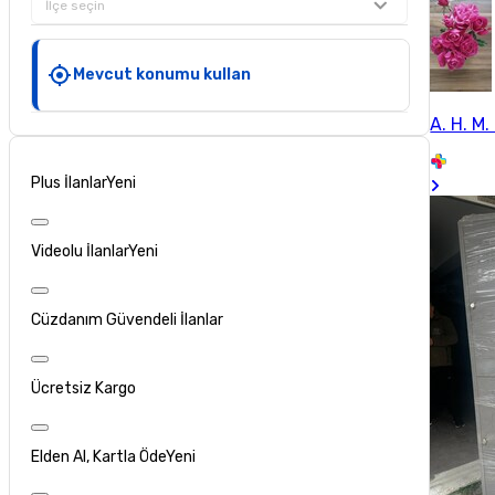
İlçe seçin
Mevcut konumu kullan
A. H. M. 
Plus İlanlar
Yeni
Videolu İlanlar
Yeni
Cüzdanım Güvendeli İlanlar
Ücretsiz Kargo
Elden Al, Kartla Öde
Yeni