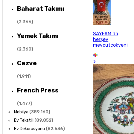
Baharat Takımı
(
2.366
)
SAYFAM da
Yemek Takımı
herşey
mevcutcokyeni
(
2.360
)
Cezve
(
1.911
)
French Press
(
1.477
)
Mobilya
(
389.160
)
Ev Tekstili
(
89.852
)
Ev Dekorasyonu
(
82.636
)