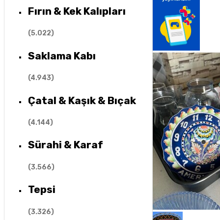
Fırın & Kek Kalıpları
(
5.022
)
Saklama Kabı
(
4.943
)
Çatal & Kaşık & Bıçak
(
4.144
)
Sürahi & Karaf
(
3.566
)
Tepsi
(
3.326
)