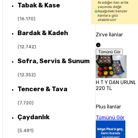
Aradığın ilan artık
Tabak & Kase
yayında değil.
Aşağıdaki benzer
ilanlara göz
(
16.170
)
atabilirsin!
Bardak & Kadeh
Zirve İlanlar
(
12.742
)
Tümünü Gör
Sofra, Servis & Sunum
(
12.352
)
H T Y DAN URUNL
Tencere & Tava
220 TL
(
7.720
)
Plus İlanlar
Çaydanlık
Tümünü Gör
(
5.481
)