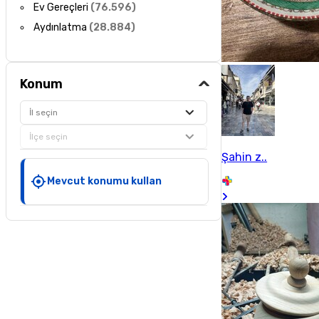
Ev Gereçleri
(
76.596
)
Aydınlatma
(
28.884
)
Konum
İl seçin
İlçe seçin
Şahin z..
Mevcut konumu kullan