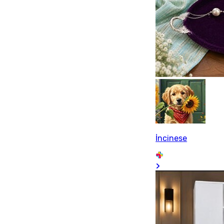
İncinese