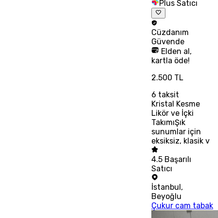
Plus Satıcı
Cüzdanım
Güvende
Elden al,
kartla öde!
2.500 TL
6
taksit
Kristal Kesme
Likör ve İçki
TakımıŞık
sunumlar için
eksiksiz, klasik v
4.5
Başarılı
Satıcı
İstanbul
,
Beyoğlu
Çukur cam tabak