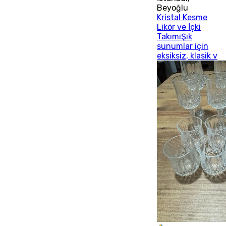
Beyoğlu
Kristal Kesme
Likör ve İçki
TakımıŞık
sunumlar için
eksiksiz, klasik v