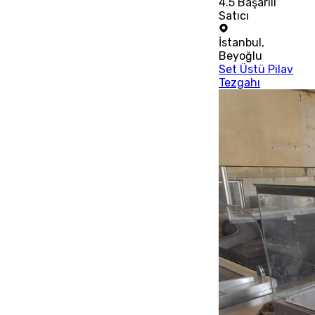
4.5
Başarılı
Satıcı
İstanbul
,
Beyoğlu
Set Üstü Pilav
Tezgahı