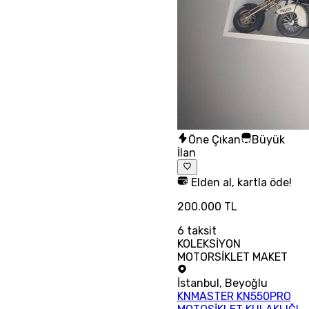
Öne Çıkan
Büyük
İlan
Elden al, kartla öde!
200.000 TL
6
taksit
KOLEKSİYON
MOTORSİKLET MAKET
İstanbul
,
Beyoğlu
KNMASTER KN550PRO