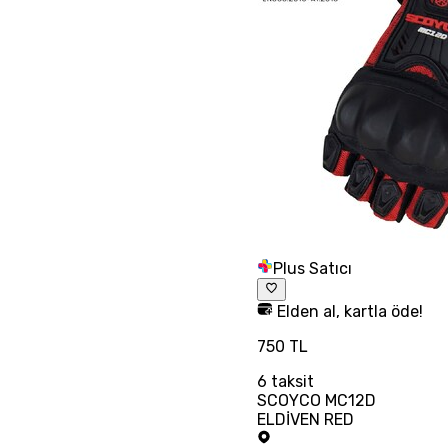
Plus Satıcı
Elden al, kartla öde!
750 TL
6
taksit
SCOYCO MC12D
ELDİVEN RED