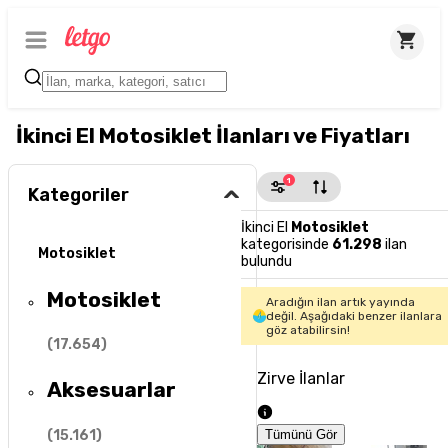
İkinci El Motosiklet İlanları ve Fiyatları
1
Kategoriler
İkinci El
Motosiklet
kategorisinde
61.298
ilan
Motosiklet
bulundu
Motosiklet
Aradığın ilan artık yayında
değil. Aşağıdaki benzer ilanlara
göz atabilirsin!
(
17.654
)
Zirve İlanlar
Aksesuarlar
(
15.161
)
Tümünü Gör