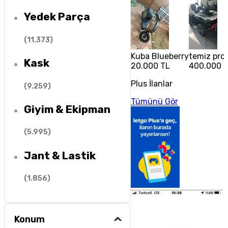
Yedek Parça
(
11.373
)
Kuba Blueberry
temiz pro
Kask
20.000 TL
400.000 
Plus İlanlar
(
9.259
)
Tümünü Gör
Giyim & Ekipman
(
5.995
)
Jant & Lastik
(
1.856
)
Konum