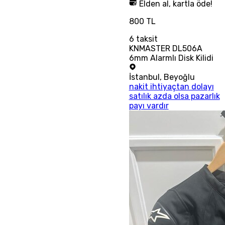
Elden al, kartla öde!
800 TL
6
taksit
KNMASTER DL506A
6mm Alarmlı Disk Kilidi
İstanbul
,
Beyoğlu
nakit ihtiyaçtan dolayı
satılık azda olsa pazarlık
payı vardır