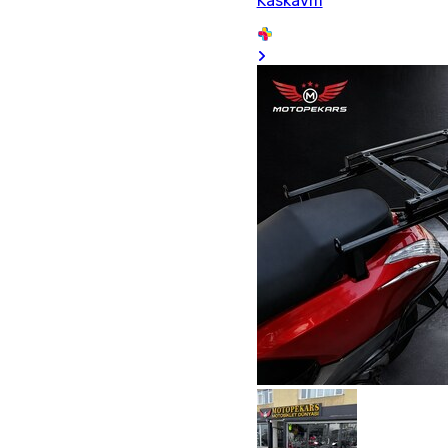
Kaskavm