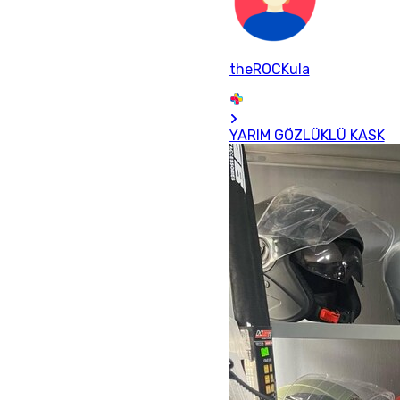
theROCKula
YARIM GÖZLÜKLÜ KASK