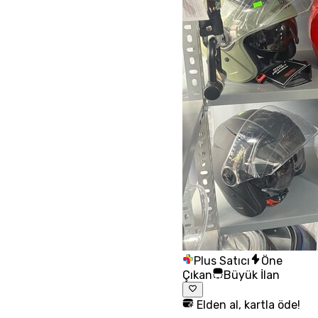
Plus Satıcı
Öne
Çıkan
Büyük İlan
Elden al, kartla öde!