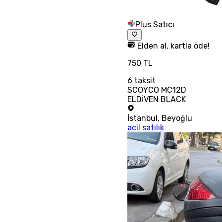
Plus Satıcı
Elden al, kartla öde!
750 TL
6
taksit
SCOYCO MC12D
ELDİVEN BLACK
İstanbul
,
Beyoğlu
acil satılık