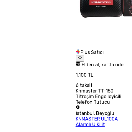
Plus Satıcı
Elden al, kartla öde!
1.100 TL
6
taksit
Knmaster TT-150
Titreşim Engelleyicili
Telefon Tutucu
İstanbul
,
Beyoğlu
KNMASTER UL100A
Alarmlı U Kilit