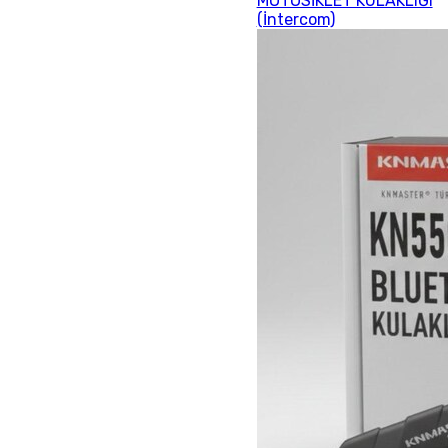
MOTOSİKLET KULAKLIĞI
(İntercom)