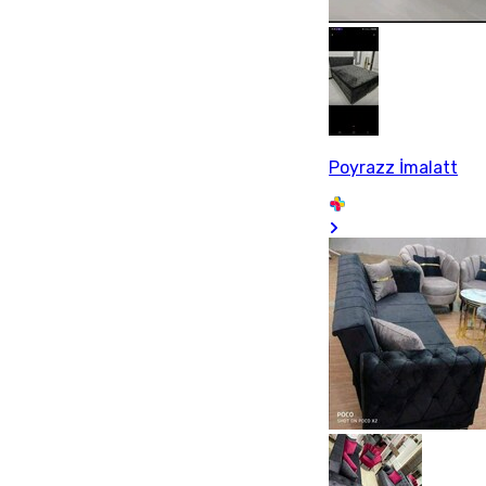
Poyrazz İmalatt