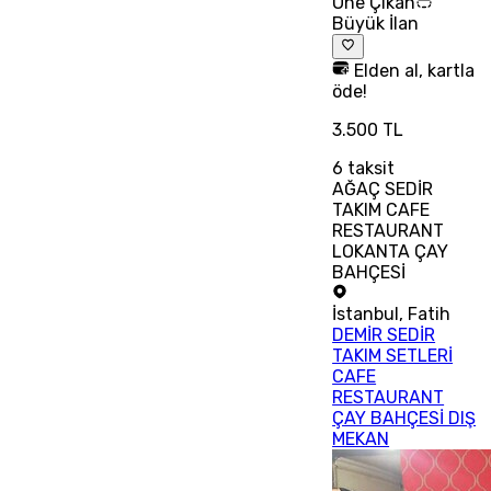
Öne Çıkan
Büyük İlan
Elden al, kartla
öde!
3.500 TL
6
taksit
AĞAÇ SEDİR
TAKIM CAFE
RESTAURANT
LOKANTA ÇAY
BAHÇESİ
İstanbul
,
Fatih
DEMİR SEDİR
TAKIM SETLERİ
CAFE
RESTAURANT
ÇAY BAHÇESİ DIŞ
MEKAN