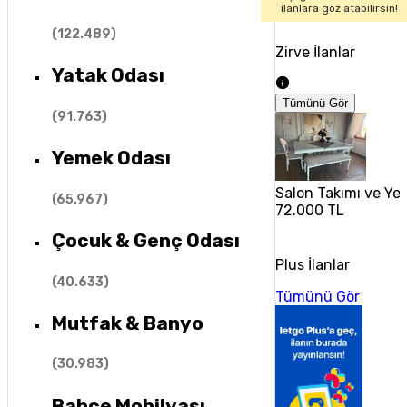
ilanlara göz atabilirsin!
(
122.489
)
Zirve İlanlar
Yatak Odası
Tümünü Gör
(
91.763
)
Yemek Odası
Salon Takımı ve Ye
(
65.967
)
72.000 TL
Çocuk & Genç Odası
Plus İlanlar
(
40.633
)
Tümünü Gör
Mutfak & Banyo
(
30.983
)
Bahçe Mobilyası