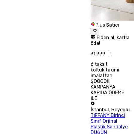
Plus Satıcı
Elden al, kartla
öde!
31.999 TL
6
taksit
koltuk takımı
imalattan
ŞOOOOK
KAMPANYA
KAPIDA ÖDEME
İLE
İstanbul
,
Beyoğlu
TİFFANY Birinci
Sınıf Orjinal
Plastik Sandalye
DÜĞÜN