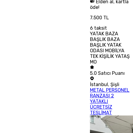
Elden al, kartla
öde!
7.500 TL
6
taksit
YATAK BAZA
BAŞLIK BAZA
BAŞLIK YATAK
ODASI MOBİLYA
TEK KİŞİLİK YATAŞ
MO
5.0
Satıcı Puanı
İstanbul
,
Şişli
METAL PERSONEL
RANZASI 2
YATAKLI
ÜCRETSİZ
TESLİMAT