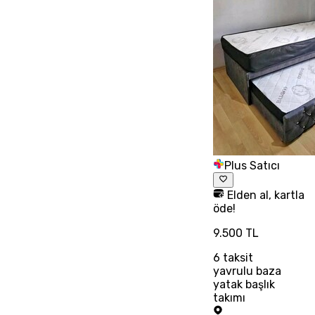
Plus Satıcı
Elden al, kartla
öde!
9.500 TL
6
taksit
yavrulu baza
yatak başlık
takımı