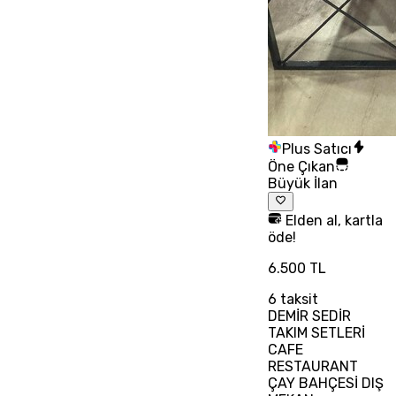
Plus Satıcı
Öne Çıkan
Büyük İlan
Elden al, kartla
öde!
6.500 TL
6
taksit
DEMİR SEDİR
TAKIM SETLERİ
CAFE
RESTAURANT
ÇAY BAHÇESİ DIŞ