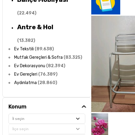
(
22.494
)
Antre & Hol
(
13.382
)
Ev Tekstili
(
89.638
)
Mutfak Gereçleri & Sofra
(
83.325
)
Ev Dekorasyonu
(
82.394
)
Ev Gereçleri
(
76.389
)
Aydınlatma
(
28.860
)
Konum
İl seçin
İlçe seçin