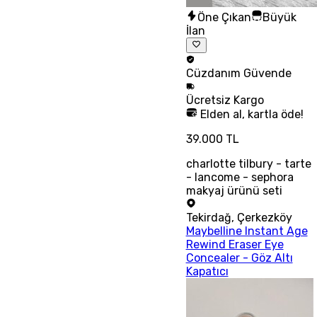
Öne Çıkan
Büyük
İlan
Cüzdanım
Güvende
Ücretsiz
Kargo
Elden al, kartla öde!
39.000 TL
charlotte tilbury - tarte
- lancome - sephora
makyaj ürünü seti
Tekirdağ
,
Çerkezköy
Maybelline Instant Age
Rewind Eraser Eye
Concealer - Göz Altı
Kapatıcı