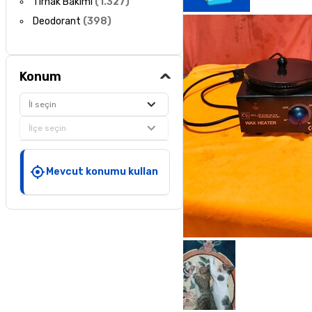
Tırnak Bakımı
(
1.327
)
Deodorant
(
398
)
Konum
İl seçin
İlçe seçin
Mevcut konumu kullan