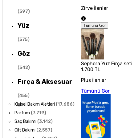
Zirve İlanlar
(
597
)
Yüz
Tümünü Gör
(
575
)
Göz
Sephora Yüz Fırça seti
(
542
)
1.700 TL
Plus İlanlar
Fırça & Aksesuar
Tümünü Gör
(
455
)
Kişisel Bakım Aletleri
(
17.686
)
Parfüm
(
7.719
)
Saç Bakımı
(
3.142
)
Cilt Bakımı
(
2.557
)