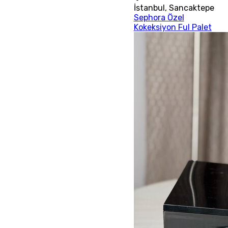
İstanbul
,
Sancaktepe
Sephora Özel
Kokeksiyon Ful Palet