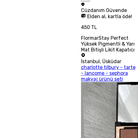
Cüzdanım
Güvende
Elden al, kartla öde!
450 TL
FlormarStay Perfect
Yüksek Pigmentli & Yarı
Mat Bitişli Likit Kapatıcı
İstanbul
,
Üsküdar
charlotte tilbury - tarte
- lancome - sephora
makyaj ürünü seti