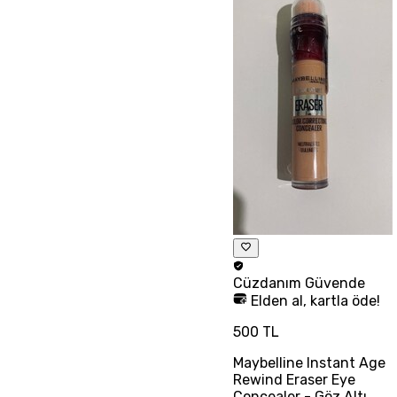
Cüzdanım
Güvende
Elden al, kartla öde!
500 TL
Maybelline Instant Age
Rewind Eraser Eye
Concealer - Göz Altı