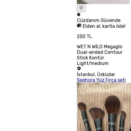
Cüzdanım
Güvende
Elden al, kartla öde!
250 TL
WET N WİLD Megaglo
Dual-ended Contour
Stick Kontür
Light/medium
İstanbul
,
Üsküdar
Sephora Yüz Fırça seti