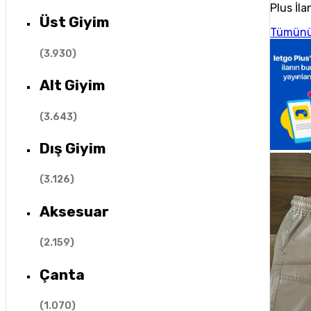
Plus İla
Üst Giyim
Tümünü
(
3.930
)
Alt Giyim
(
3.643
)
Dış Giyim
(
3.126
)
Aksesuar
(
2.159
)
Çanta
(
1.070
)