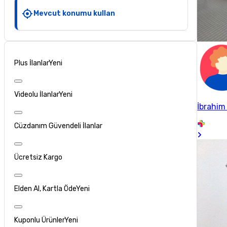
Mevcut konumu kullan
Plus İlanlar
Yeni
Videolu İlanlar
Yeni
İbrahim
Cüzdanım Güvendeli İlanlar
Ücretsiz Kargo
Elden Al, Kartla Öde
Yeni
Kuponlu Ürünler
Yeni