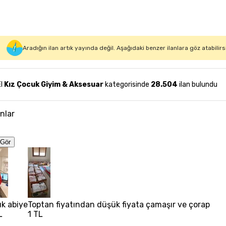
Aradığın ilan artık yayında değil. Aşağıdaki benzer ilanlara göz atabilirs
El
Kız Çocuk Giyim & Aksesuar
kategorisinde
28.504
ilan bulundu
anlar
Gör
uk abiye
Toptan fiyatından düşük fiyata çamaşır ve çorap
L
1 TL