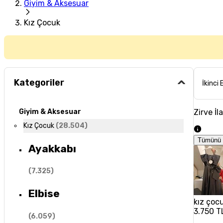
Giyim & Aksesuar
Kız Çocuk
Kategoriler
İkinci 
Zirve İl
Giyim & Aksesuar
Kız Çocuk
(
28.504
)
Tümünü 
Ayakkabı
(
7.325
)
Elbise
kız çoc
3.750 T
(
6.059
)