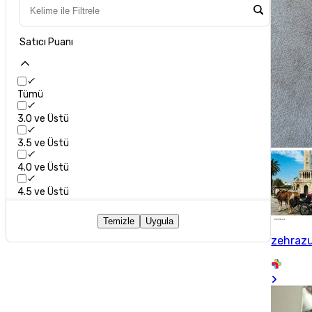
Satıcı Puanı
Tümü
3.0 ve Üstü
3.5 ve Üstü
4.0 ve Üstü
4.5 ve Üstü
Temizle
Uygula
zehraz