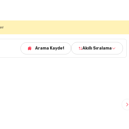
in!
Arama Kaydet
Akıllı Sıralama