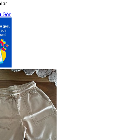
nlar
 Gör