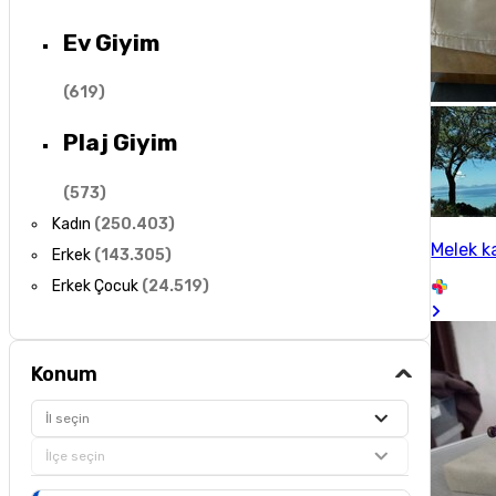
Ev Giyim
(
619
)
Plaj Giyim
(
573
)
Kadın
(
250.403
)
Melek k
Erkek
(
143.305
)
Erkek Çocuk
(
24.519
)
Konum
İl seçin
İlçe seçin